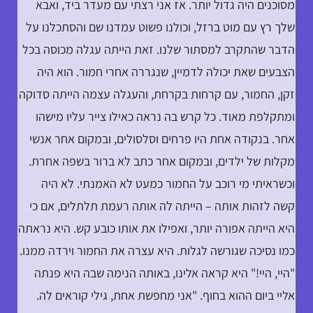
מסוכנים היה גדול יותר. אז אני רצתי עם מעדר ביד, ואבא
שלך רץ עם מוט ברזל, וכולנו פשוט עמדנו שם והסתכלנו על
הדבר שהתקרב למסתור שלנו. זאת הייתה עגלה מכוסה בכל
הצבעים שאת יכולה לדמיין, שנגררה אחרי חמור. הוא היה
זקן, החמור, עם קרחות בקרחת, והעגלה עצמה הייתה סדוקה
ומתקלפת מאוד. כל קרש בה נראה כאילו צייר עליו מישהו
אחר. בנקודה אחת היו פרחים וסלסולים, ובמקום אחר אנשי
מקלות של ילדים, ובמקום אחר כתב לא ברור בשפה אחרת.
וכשראיתי מי רוכב על החמור כמעט לא האמנתי. לא היה
קשה לזהות אותה – הייתה לה אותה רעמת תלתלים, אם כי
היא הייתה אפורה יותר, ואפילו את אותו כובע קש. היא נראתה
כמו נסיכה שגורשה לגלות. היא עצרה את החמור וירדה ממנו.
"היי, היי!" היא קראה אלינו, באותה הנימה שבה היא פנתה
אליי ביום ההוא בחוף. "אני מחפשת אחת, גילי קוראים לה.