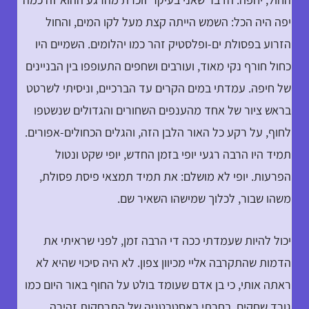
יפה היה הכל: השמש הייתה קצת מעל לקו המים, והחול
הזרוע בפסולת ים-ופלסטיק זהר כמו יהלומים. השמיים היו
כחול חורף נקי מאוד, ועורבים ושחפים התעופפו בין הבניינים
של חיפה. עמדתי במים הקרים עד הברכיים, וניסיתי לשרטט
בראש ציור של אחד מהענפים השחורים והגדולים שנשטפו
לחוף, על רקע כל האור הלבן הזה, והגלים הכחולים-אפורים.
תמיד היו הרבה רגעי יופי בזמן החדש, יופי שקט ונטול
הפרעות. יופי לא מושלם: את תמיד תמצאי פיסת פסולת,
משהו שבור, לכלוך שמישהו השאיר שם.
יכול להיות שעמדתי ככה די הרבה זמן, לפני שראיתי את
הדמות שהתקרבה אליי מכיוון צפון. לא היה סיכוי שהיא לא
ראתה אותי, כי בן אדם שעומד בולט על החוף באור היום כמו
גורד שחקים. בחרתי באסטרטגיה של התרחקות זהירה.