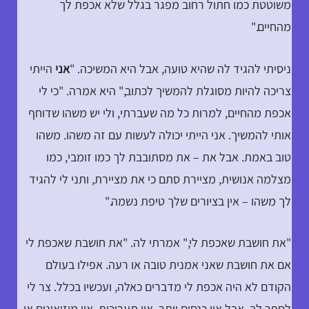
משוטטת כמו חתול רחוב מפגר בגלל שלא אכפת לך
מהחיים."
ניסיתי להגיד לה שהיא טועה, אבל היא המשיכה. "
אני
הייתי
צריכה להיות מסוגלת להמשיך לכתוב," היא אמרה. "כי לי
אכפת מהחיים, למרות כל מה שעברתי, ולי יש משהו שדוחף
אותי להמשיך. אני הייתי יכולה לעשות עם זה משהו. משהו
טוב באמת. אבל את – את מסתובבת לך כמו זומבי, כמו
מצלמה אנושית, מציירת סתם כי את מציירת, ותני לי להגיד
לך משהו – אין בציורים שלך טיפת נשמה."
"את חושבת שאכפת לי," אמרתי לה. "את חושבת שאכפת לי
אם את חושבת שאני אמנית טובה או רעה. אפילו בעולם
הקודם לא היה אכפת לי מדברים כאלה, ועכשיו בכלל. צר לי
לספר לך, אבל אין כנסים יותר, אין תערוכות, אין מוזיאונים או