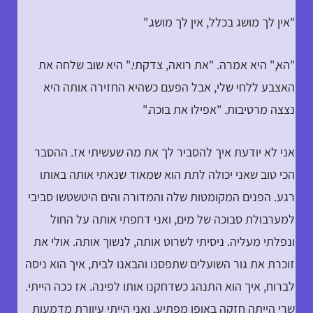
"אין לך מושג בכלל, אין לך מושג."
"הא," היא אמרה. "את רואה, צדקתי." היא שוב שלחה את
האצבע ללחי שלי, אבל הפעם כשהיא החזירה אותה היא
נצצה מרטיבות. "אפילו את בוכה."
אני לא יודעת איך להסביר לך את מה שעשיתי אז. ההסבר
הכי טוב שאני יכולה לתת הוא שמאוד שנאתי אותה באותו
רגע. הפנים המקומטות שלה והמדורה והים היטשטשו סביבי
למערבולת סבוכה של מים, ואני דחפתי אותה על החול
ונפלתי מעליה. ניסיתי לשרוט אותה, לנשוך אותה. אולי את
זוכרת את גור השועלים שתפסנו והבאנו לבית, איך הוא ניסה
לברוח, איך הוא התנהג כשדחקנו אותו לפינה. אז ככה הייתי.
שרי הייתה חזקה באופן מפתיע, ואני הייתי עיוורת מדמעות