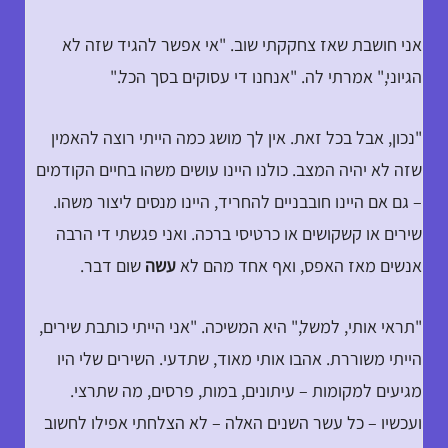
אני חושבת שאז צחקקתי שוב. "אי אפשר להגיד שזה לא
הגיוני," אמרתי לה. "אנחנו די עסוקים בסך הכל."
"נכון, אבל בכל זאת. אין לך מושג כמה הייתי רוצה להאמין
שזה לא יהיה המצב. כולנו היינו עושים משהו בחיים הקודמים
– גם אם היינו חובבניים להחריד, היינו מנסים ליצור משהו.
שירים או קשקושים או כרטיסי ברכה. ואני פגשתי די הרבה
אנשים מאז האפס, ואף אחד מהם לא
עשה
שום דבר.
"תראי אותי, למשל," היא המשיכה. "אני הייתי כותבת שירים,
הייתי משוררת. אהבו אותי מאוד, שתדעי. השירים שלי היו
מגיעים למקומות – עיתונים, במות, פרסים, מה שתרצי.
ועכשיו – כל עשר השנים האלה – לא הצלחתי אפילו לחשוב