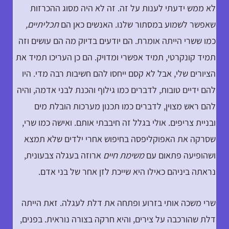
לא ממש ידעתי לענות על זה. זה לא היה מסוג ההכרזות
שאפשר לשמוע במסתור שלנו. האנשים כאן הם
תכליתיים,
כמו ששרי הייתה אומרת. הם יודעים בדיוק מה הם עושים וזה
תמיד קונקרטי, תמיד אפשרי ומדויק. הם כן העריכו תמיד את
הציורים שלי, אבל לא קסם ייחסו להם חשיבות רבה מדי. היו
להם ידיים טובות, לדברים כמו גילוף והכנת לבני אדמה, והיה
להם ראש מצוין, לדברים כמו תכנון מערכות הובלת מים
ובניית צריפים. אולי בגלל זה חיבבתי אותם. ואישה כמו שרי,
שסרקה את האפוקליפסה בחיפוש אחרי ילדים שלא תמצא
ושהופיעה פתאום עם
משימת חיים
ארוזה בעגלה צבעונית,
נראתה ביניהם כאילו היא שייכת לזן אחר של בני אדם.
שרי משכה אותי בזרוע ופתחה את דלת לעגלה. זאת הייתה
דלת שהורכבה על צירים, והיא חרקה בצורה נוראית. בפנים,