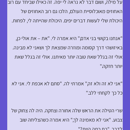
על מילה, ושום דבר לא נראה לי יפה. זה כאילו שביחד עם רוב
האחוזים מאוכלוסיית העולם, הלכו גם רוב האחוזים של
היכולת שלי לעשות דברים יפים. היכולת שהייתה לי, לפחות.
"אנחנו בקושי בני אדם," היא אמרה לי. "את – את אולי כן,
באיזושהי דרך קסומה ומוזרה שמצאת לך ושאני לא מבינה.
אולי זה בגלל שאת טובה יותר מאיתנו. אולי זה בגלל שאת
יותר חזקה."
"אני לא זה ולא זה," אמרתי לה. "סתם לא אכפת לי. אני לא
כל כך לקחתי ללב."
שרי הטילה את הראש שלה אחורה וצחקה. היה לה צחוק של
צבוע. "אני לא מאמינה לך," היא אמרה כשהצליחה שוב
לדבר. "בת כמה היית?"