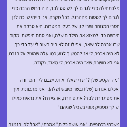
מלכתחילה כדי לגרום לך לשוטט לבד, היה דרוש הרבה כדי
לגרום לך לסטות מההרגל. בכל מקרה, אני הייתי שייכת לזן
חסרי המנוחה ושרי לזן של בעלי המטרות. היא סרקה את
היבשת כדי למצוא את הילדים שלה, ואני סתם חיפשתי מקום
שבו ארצה להישאר, ואפילו זה לא היה חשוב לי עד כדי כך.
לא היה אכפת לי אז להמשיך לנוע כמו עלה שהוטל אל הזרם.
אני לא חושבת שאז היה אכפת לי מאוד, נקודה.
"מה הקטע שלך?" שרי שאלה אותי. ישבנו ליד המדורה
ואכלנו אגוזים (שלי) ובשר מיובש (שלה). "אני מתכוונת, איך
את מסתדרת לבד? את סוחרת, או ציידת? את נראית כאילו
יש לך מספיק אופי בשביל שניהם."
משכתי בכתפיים. "אני עושה כלים," אמרתי, "אבל לפי הזמנה.