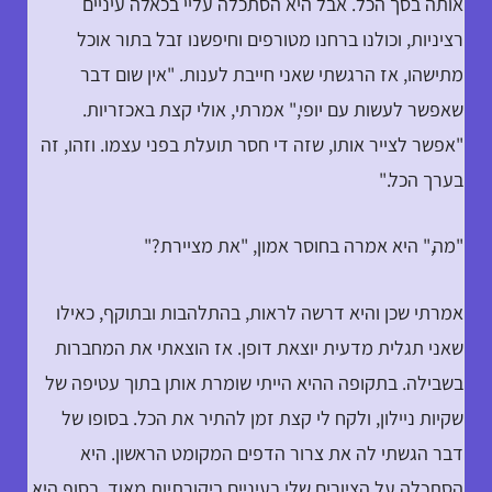
אותה בסך הכל. אבל היא הסתכלה עליי בכאלה עיניים
רציניות, וכולנו ברחנו מטורפים וחיפשנו זבל בתור אוכל
מתישהו, אז הרגשתי שאני חייבת לענות. "אין שום דבר
שאפשר לעשות עם יופי," אמרתי, אולי קצת באכזריות.
"אפשר לצייר אותו, שזה די חסר תועלת בפני עצמו. וזהו, זה
בערך הכל."
"מה," היא אמרה בחוסר אמון, "את מציירת?"
אמרתי שכן והיא דרשה לראות, בהתלהבות ובתוקף, כאילו
שאני תגלית מדעית יוצאת דופן. אז הוצאתי את המחברות
בשבילה. בתקופה ההיא הייתי שומרת אותן בתוך עטיפה של
שקיות ניילון, ולקח לי קצת זמן להתיר את הכל. בסופו של
דבר הגשתי לה את צרור הדפים המקומט הראשון. היא
הסתכלה על הציורים שלי בעיניים ביקורתיות מאוד. בסוף היא