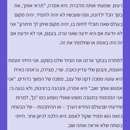
רעים. שמעתי אותה מדברת. היא אמרה, "תראי אותך, את
בסך הכל ילדונת, ומה שעכשיו לא יהיה לתמיד. יהיה מקום
בעולם שאת תוכלי לחיות בו, יהיה מקום שיתן לך פיתרון." אני
לא יודעת אם היא ידעה שאני ערה. בעצם, אני לא יודעת אם
זה היה באמת או שחלמתי את זה.
למחרת בבוקר ארזנו את הציוד שלנו בשקט. אני הייתי זועמת
וזועפת, והבטן שלי עדיין כאבה. שרי, מצידה, נראתה כאילו
היא עוטה מסכה דקה של עצב, מסכה של המשך נדודים. "אני
אפגוש אותך שוב," היא אמרה, והנהנה ברצינות, ולא נגעה בי.
אני המהמתי בתגובה משהו שאולי נשמע כמו "כן", למרות
שידעתי שבעולם החדש הערך – או ההיתכנות – של הבטחה
כזאת הוא תמיד שקול לאפס. היא הלכה לכיוון אחר. הייתי
בטוחה שלא אראה אותה שוב.