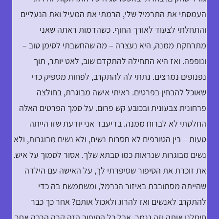
העמסתי את התרמיל שלי, הרמתי את המעיל ואת הנעליים
והתחלתי לצעוד לאורך החוף. כשהדמות ראתה שאני
מתרחקת ממנה, היא נעצרה – מה שהחשבתי לסימן טוב –
ונופפה. ואז היא התחילה להתקדם שוב, לאט יותר, תוך
נפנופים נמרצים. נתתי לה להתקרב, לפחות מספיק כדי
שאוכל להבחין בפרטים. ראיתי אישה מבוגרת, בחולצה
פרחונית צבעונית ובכובע קש פרום. על סמך הפרטים האלה
החלטתי לא לברוח ממנה. בדיעבד אני יודעת שזו הייתה
טעות – בין הטורפים לא חסרות נשים, ולא נשים מבוגרות, ולא
נשים מבוגרות שנראות כמו סבתא שלך. אסור לסמוך על איש.
את זוכרת את הסיפור שסיפרתי לך, על האישה עם הילדה
שהייתה מסתובבת באיזור הכרמל, ומשתמשת בה כדי
להתקרב לאנשים ואז להרוג ולאכול אותם? אחר כך כבר
חיסלנו אותה וזה נגמר, אבל כל הסיפור הזה קרה הרבה אחר