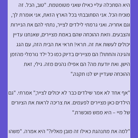
היא הסתכלה עליי כאילו שאני מטומטמת. "טוב, הכל. זה
מוכיח הכל. אני הסתובבתי בכל הארץ הזאת, אני אומרת לך,
וגם אחריה. ואני גרמתי לילדים לצייר, נתתי להם את הניירות
והצבעים. וזאת ההוכחה שהם באמת מציירים, שאנחנו עדיין
יכולים לעשות את זה. תראי! תראי את הבית הזה, עם הגג
והגינה והחתול! הם מציירים בדיוק כמו כל ילד נורמלי מהזמן
הישן. ואת יודעת מה? הם אפילו נהנים מזה. גילי, זאת
ההוכחה שעדיין יש לנו תקנה."
"אף אחד לא אמר שילדים כבר לא יכולים לצייר," אמרתי. "גם
הילדים כאן מציירים לפעמים. את צריכה לראות את הציורים
של מיי – היא ממש מוכשרת."
"למה את מתנהגת כאילו זה מובן מאליו?" היא אמרה. "משהו