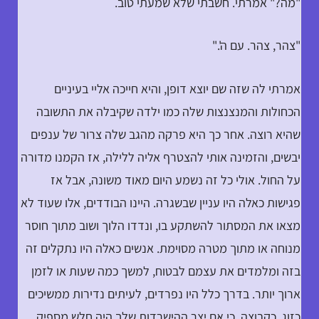
"מה?" אמרתי. חשבתי שלא שמעתי טוב.
"צהר, צהר. עם ה'."
אמרתי לה שזה שם יוצא דופן, והיא חייכה אליי בעיניים
הכחולות והמנצנצות שלה כמו ילדה שקיבלה את התשובה
שהיא רוצה. אחר כך היא פרקה מהגב שלה צרור של ענפים
יבשים, והזמינה אותי להצטרף אליה ללילה, אז הקמנו מדורה
על החול. אולי כל זה נשמע היום מאוד משונה, אבל אז
פגישות כאלה היו עניין שבשגרה. היינו הבודדים, אלו שעוד לא
מצאו את המסתור להשתקע בו, ונדדו הלוך ושוב מתוך חוסר
מנוחה או מתוך מטרה מסוימת. אנשים כאלה היו נתקלים זה
בזה ומלמדים את עצמם לבטוח, למשך כמה שעות או לזמן
ארוך יותר. בדרך כלל היו נפרדים, לעיתים נדירות ממשיכים
כזוג, כקבוצה. כי אם יצר ההישרדות שלך היה חלש מספיק