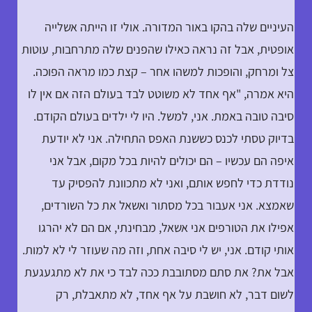
העיניים שלה בהקו באור המדורה. אולי זו הייתה אשלייה
אופטית, אבל זה נראה כאילו שהפנים שלה מתרחבות, עוטות
צל ומרחק, והופכות למשהו אחר – קצת כמו מראה הפוכה.
היא אמרה, "אף אחד לא משוטט לבד בעולם הזה אם אין לו
סיבה טובה באמת. אני, למשל. היו לי ילדים בעולם הקודם.
בדיוק טסתי לכנס כששנת האפס התחילה. אני לא יודעת
איפה הם עכשיו – הם יכולים להיות בכל מקום, אבל אני
נודדת כדי לחפש אותם, ואני לא מתכוונת להפסיק עד
שאמצא. אני אעבור בכל מסתור ואשאל את כל השורדים,
אפילו את הטורפים אני אשאל, מבחינתי, אם הם לא יהרגו
אותי קודם. אני, יש לי סיבה אחת, וזה מה שעוזר לי לא למות.
אבל את? את סתם מסתובבת ככה לבד כי את לא מתגעגעת
לשום דבר, לא חושבת על אף אחד, לא מתאבלת, רק