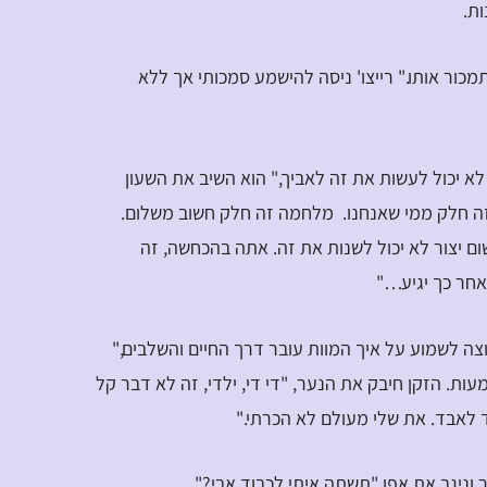
ות.
מכור אותו." רייצו' ניסה להישמע סמכותי אך ללא
י לא יכול לעשות את זה לאביך," הוא השיב את השעון
, זה חלק ממי שאנחנו. מלחמה זה חלק חשוב משלום.
ום יצור לא יכול לשנות את זה. אתה בהכחשה, זה
אחר כך יגיע…"
וצה לשמוע על איך המוות עובר דרך החיים והשלבים,"
ות. הזקן חיבק את הנער, "די די, ילדי, זה לא דבר קל
 לאבד. את שלי מעולם לא הכרתי."
ר וניגב את אפו "תשתה איתי לכבוד אבי?"