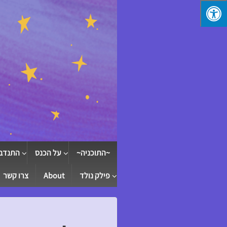
↓
SKIP
TO
MAIN
CONTENT
~התוכניה~
על הכנס
התנדב
פילק נולד
About
צרו קשר