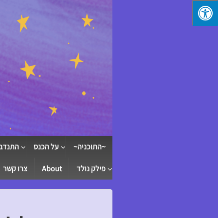
↓
SKIP
TO
MAIN
CONTENT
~התוכניה~
על הכנס
התנדב
פילק נולד
About
צרו קשר