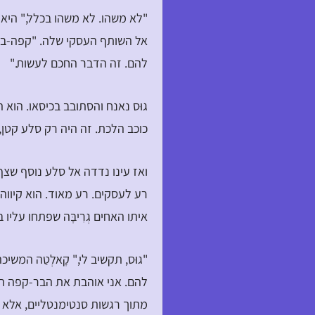
"לא משהו. לא משהו בכלל," היא
אל השותף העסקי שלה. "קפה-ביטלג
להם. זה הדבר החכם לעשות."
כוכב הלכת. זה היה רק סלע קטן
רע לעסקים. רע מאוד. הוא קיווה
איתו האחים גְרִיבָּה שפתחו עלי
"גוּס, תקשיב לי," קָאלְטַה המש
להם. אני אוהבת את הבר-קפה הז
מתוך רגשות סנטימנטליים, אלא 