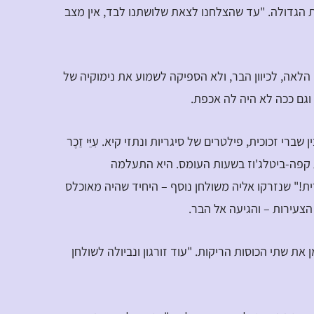
ת הגדולה. "עד שהצלחנו לצאת שלושתנו לבד, אין מצב
לאה, לכיוון הבר, ולא הספיקה לשמוע את נימוקיה של
, וגם ככה לא היה לה אכפת.
שברי זכוכית, פילטרים של סיגריות ונתזי קיא. עִיֵּי זֵכֶר
פה-ביטלג'וז בשעות העומס. היא התעלמה
ית!" שנזרקו אליה משולחן נוסף – היחיד שהיה מאוכלס
צעירות – והגיעה אל הבר.
רמן את שתי הכוסות הריקות. "עוד זורגון ונביולה לשולחן