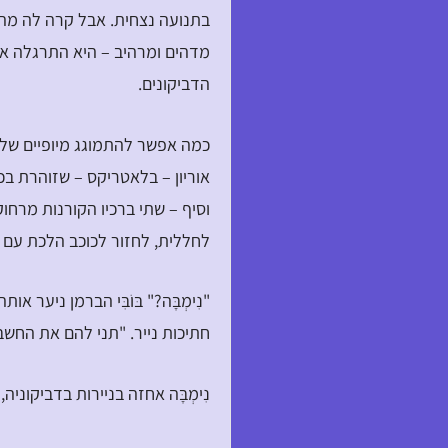
בתנועה נצחית. אבל קרה לה מה ש
מדהים ומרהיב – היא התרגלה אל
הדביקונים.
כמה אפשר להתמוגג מיופיים של 
אוריון – בלאטריקס – שזוהרת בכ
וסיף – שתי ברכיו הקורנות מרחוק
לחללית, לחזור לכוכב הלכת עם 
"נִימְבָּה?" בּוֹבִּי הברמן ניע
חתיכות נייר. "תני להם את החשבון
נִימְבָּה אחזה בניירות בדביקונ