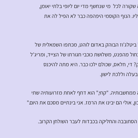
קורה לכל מי שנחשף מדי יום ליופי בלתי יאומן,
יו. הנוף הקוסמי היפהפה כבר לא הפיל לה את
ביטלג'וז הבוהק באדום לוהט, מכתפו השמאלית של
חול מהפנט, משלושת כוכבי חגורתו של הצייד, ומריג'ל
? די, חלאס, שכולם ילכו כבר. היא מתה להיכנס
בעלה וללכת לישון.
ר אותה ממחשבותיה. "קחי," הוא דחף לאחת מזרועותיה שתי
, אולי הם יבינו את הרמז. אני בינתיים מסכם את היום."
יה, הסתובבה והחליקה בכבדות לעבר השולחן הקרוב.