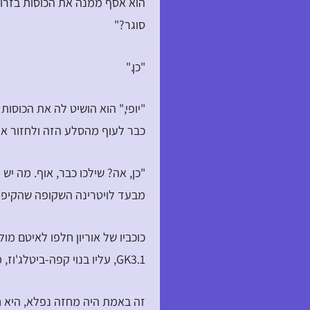
הוא אסף ממנה את הכוסות בזרוע 
סוגר?"
"כן."
"יופי," הוא הושיט לה את הכוסו
כבר לעוף מהסלע הזה ולחזור אי
"כן, אה? שילכו כבר, אוף. מה י
מבעד לויטרינה השקופה שהקיפ
כוכביו של אוריון חלפו לאיטם מ
GK3.1, עליו בנוי קפה-ביטלג'וז, מסתובב סביב עצמו.
זה באמת היה מחזה נפלא, היא ח