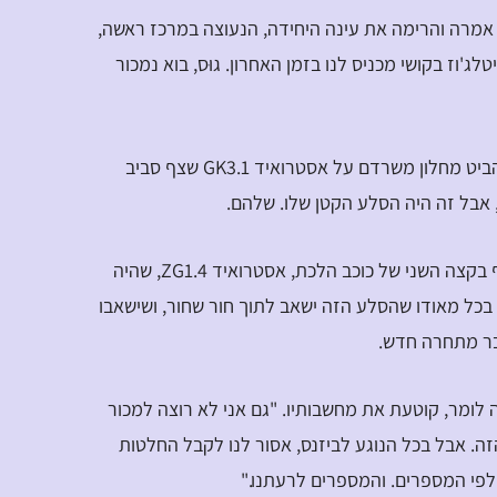
 אמרה והרימה את עינה היחידה, הנעוצה במרכז ראשה,
'וז בקושי מכניס לנו בזמן האחרון. גוּס, בוא נמכור
גוּס נאנח והסתובב בכיסאו. הוא הביט מחלון משרדם על אסטרואיד GK3.1 שצף סביב
, אבל זה היה הסלע הקטן שלו. שלהם.
ואז עינו נדדה אל סלע נוסף שצף בקצה השני של כוכב הלכת, אסטרואיד ZG1.4, שהיה
 בכל מאודו שהסלע הזה ישאב לתוך חור שחור, ושישאבו
ו בר מתחרה חדש.
יכה לומר, קוטעת את מחשבותיו. "גם אני לא רוצה למכור
ה. אבל בכל הנוגע לביזנס, אסור לנו לקבל החלטות
לפי המספרים. והמספרים לרעתנו."