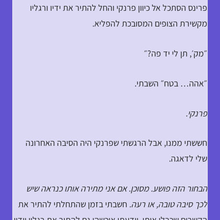
פרינס הסתכל אל כיוון פרנקי והחל להתיר את ידיו ורגליו
מקשירת הצופים המסובכת להפליא.
״מק׳, תן לי יד פה?״
״אהה… בטח״ השבתי.
פרנקי.
חששתי ממנו, אבל הרגשתי שפרנקי היה הסיבה האחרונה
שלי לדאגה.
הבחור הזה פושע. מסוכן. אם אני מתירה אותו כנראה שיש
לכך סיבה טובה, או רעה.
חשבתי בזמן שהתחלתי להתיר את
הקשרים שכבלו אותו, וידעתי איכשהו גם להתיר את רגליו וידיו