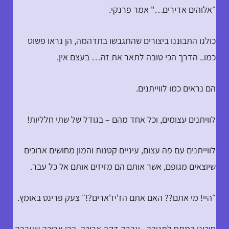
״אלוהים אדירים…" אמר פרנקי.
כולנו התבוננו ביצורים שהתגבשו בתדהמה, הן נראו פשוט
כמו.. הדרך הכי טובה לתאר את זה… בעצם אין.
הם נראים כמו לווייתנים.
לוויתנים עצומים, וכל אחד מהם – בגודל של שתי חלליות!
לווייתנים עם פה עצום, עיניים קטנות והמון מחושים ארוכים
שיוצאים מגופם, אשר אותם הם מזיזים אותם אל כל עבר.
״היי! מי אתם?? האם אתם הז'יז'ארים?!״ צעק פרינס באומץ.
חיכינו במתח לתגובה.. עברה דקה ארוכה. הכי ארוכה שעברה