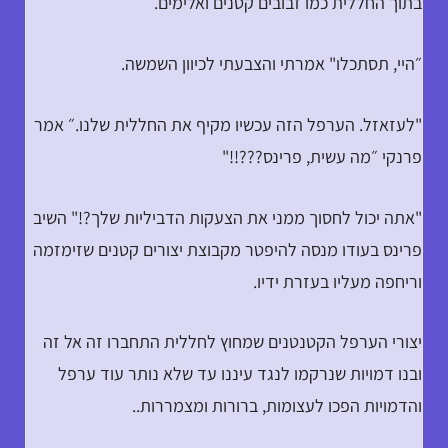
בתוך החללית כמו זבובים קטנים ואלימים.
״היי, תסתכלו" אמרתי והצבעתי לכיוון השמשה.
"לעזאזל. הערפל הזה עכשיו מקיף את החללית שלנו.״ אמר
פרנקי ״מה עשית, פרינס???!!"
"אתה יכול לחסוך ממני את הצעקות הדביליות שלך?!" השיב
פרינס בעודו מנסה להיפטר מקבוצת יצורים קטנים שזימזמה
וריחפה מעליו בעזרת ידיו.
יצורי הערפל הקטנטנים שמחוץ לחללית התחברו זה אל זה
ובנו דמויות שנרקמו לנגד עיננו עד שלא נותר עוד ערפל
והדמויות הפכו לעצומות, ברורות ומצמררות..