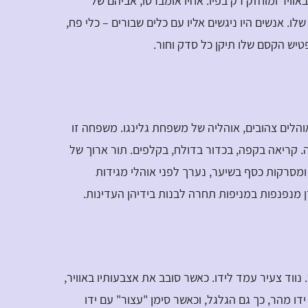
באוויר ומוחזק רק בפיו. אחיו אומברטו, אביהם של
לו. אנשים היו ניגשים אליו עם כלים שבורים – כלי פח,
פטיש הקסם שלו תיקן כל סדק וחור.
הלים צהובים, אוהליה של משפחת גלינגו. משפחה זו
. קריאה בקפה, בכדור בדולח, בקלפים. תור ארוך של
ומסרקות כסף בשיער, נערך לפני אוהלי מגידות
 מנפנפות במניפות תחרה לבנות בידיהן העדינות.
נווד צעיר עמד לידו. כאשר סובב את אצבעותיו באוויר,
ו מהר, כך גם הגלגל, וכאשר סימן "עצור" עם ידו