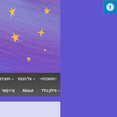
↓
SKIP
TO
MAIN
CONTENT
~התוכניה~
על הכנס
התנדב
פילק נולד
About
צרו קשר