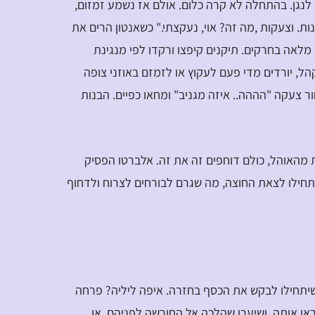
לנגן. בהתחלה לא קרה כלום. אולם אז נשמע זמזום,
ת. וצעקות ,מה זה? אוי, נעקצתי." כשאנטון הרים את
 מלאה בחרקים. תיקנים קיפצו ורקדו לפי מנגינת
ל, יורדים מדי פעם לעקוץ או לזמזם באוזני צופה
 צעקה "הההה.. איזה מגניב" ומחאו כפיים. הבנות
 מהאוהל, כולם דוחפים זה את זה. אלברטו הפסיק
תחילו לצאת החוצה, מה שגרם לבורחים לצרוח ולדחוף
 שיתחילו לבקש את הכסף בחזרה. איפה ליליה? פרחה
או אותה, ושיערו שהלכה אל החורשה לפניהם, או