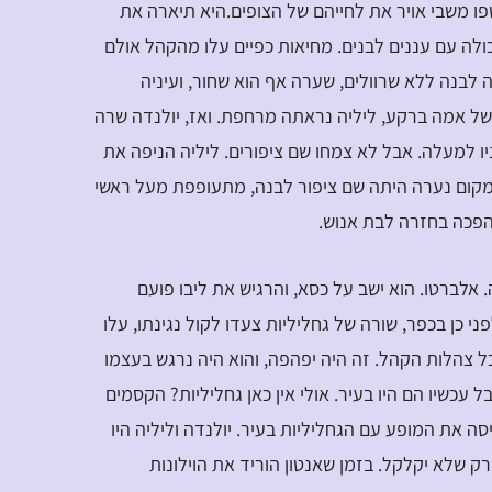
פו משבי אויר את לחייהם של הצופים.היא תיארה את
לה עם עננים לבנים. מחיאות כפיים עלו מהקהל אולם
בנה ללא שרוולים, שערה אף הוא שחור, ועיניה
 של אמה ברקע, ליליה נראתה מרחפת. ואז, יולנדה שרה
ו למעלה. אבל לא צמחו שם ציפורים. ליליה הניפה את
ובמקום נערה היתה שם ציפור לבנה, מתעופפת מעל ראשי
הפכה בחזרה לבת אנוש.
אלברטו. הוא ישב על כסא, והרגיש את ליבו פועם
 כן בכפר, שורה של גחליליות צעדו לקול נגינתו, עלו
ל צהלות הקהל. זה היה יפהפה, והוא היה נרגש בעצמו
ל עכשיו הם היו בעיר. אולי אין כאן גחליליות? הקסמים
סה את המופע עם הגחליליות בעיר. יולנדה וליליה היו
רק שלא יקלקל. בזמן שאנטון הוריד את הוילונות