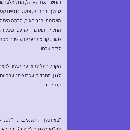
והחשיך את האוהל, החל אלברטו 
שהלך והתחזק, ומשק כנפיים קטנו
הוילונות וחזר האור, הבמה היתה
החליל. יתושים התעופפו מעל הקה
מסכן. קבוצת נערים שישבה מאחור
לידם צרחו.
הקהל החל לקום על רגליו ולצאת
לנגן, החרקים עצרו מתנועתם וה
עוד יותר.
"בואו נלך" קרא אלברטו, "לפני
לה?הפכה שוב לציפור?" הם לא ר