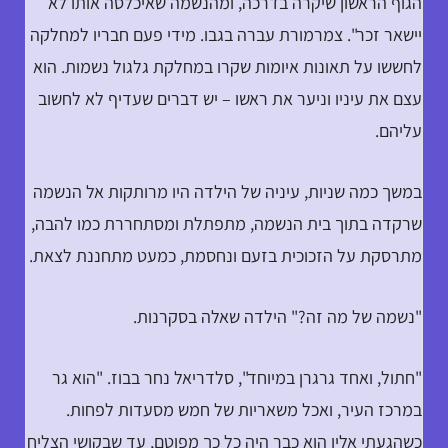
הגוף הראשון שיקרה בדרכה, ומהנשמה שאיכלסה אותו לא
יישאר זכר". צמרמורת עברה בגבו. מידי פעם חבריו למחלקה
לחששו על תאונות איומות שקרו במחלקת גלגול נשמות. הוא
עצם את עיניו וניער את ראשו – יש דברים שעדיף לא לחשוב
עליהם.
במשך כמה שניות, עיניה של הילדה היו מרותקות אל הנשמה
שרקדה בתוך בית הנשמה, מתפתלת ומסתחררת כמו להבה,
מתרסקת על הזכוכית בזעם ונחסמת, כמעט מתחננת לצאת.
"נשמה של מה זה?" הילדה שאלה בסקרנות.
"חתול, ואחד גרגרן במיוחד", סלדריאל נחר בבוז. "הוא גר
במרכז העיר, ואכל משאריות של חמש מסעדות לפחות.
כשהגעתי אליו הוא כבר היה כל כך מפוטם, עד שבקושי הצליח