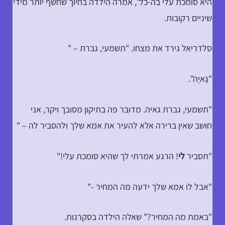
היא סומכת עלי בה-כל", אמרה הילדה בחיוך שחשף יותר מידי
שיניים רקובות.
סלדריאל גירד את מצחו. "תשמעי, גברת – "
"גָּאיָה".
"תשמעי, גברת גאיה. מדובר פה בתיקון מסובך ויקר, אני
חושב שאין ברירה אלא להעיר את אמא שלך ולהסביר לה – "
"תסביר
לי
! הרגע אמרתי לך שהיא סומכת עלי!"
"אבל לו אמא שלך ידעה מה המחיר -"
"באמת מה המחיר?" שאלה הילדה בסקרנות.