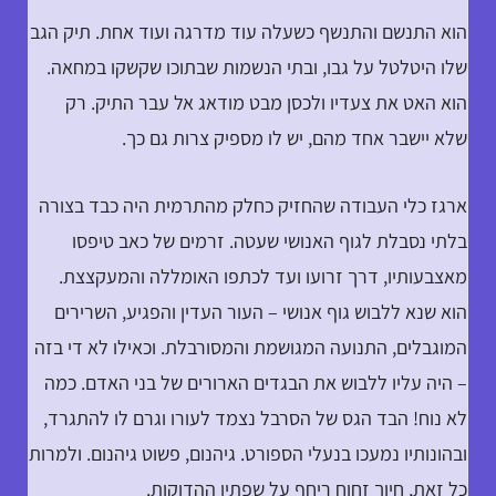
הוא התנשם והתנשף כשעלה עוד מדרגה ועוד אחת. תיק הגב
שלו היטלטל על גבו, ובתי הנשמות שבתוכו שקשקו במחאה.
הוא האט את צעדיו ולכסן מבט מודאג אל עבר התיק. רק
שלא יישבר אחד מהם, יש לו מספיק צרות גם כך.
ארגז כלי העבודה שהחזיק כחלק מהתרמית היה כבד בצורה
בלתי נסבלת לגוף האנושי שעטה. זרמים של כאב טיפסו
מאצבעותיו, דרך זרועו ועד לכתפו האומללה והמעקצצת.
הוא שנא ללבוש גוף אנושי – העור העדין והפגיע, השרירים
המוגבלים, התנועה המגושמת והמסורבלת. וכאילו לא די בזה
– היה עליו ללבוש את הבגדים הארורים של בני האדם. כמה
לא נוח! הבד הגס של הסרבל נצמד לעורו וגרם לו להתגרד,
ובהונותיו נמעכו בנעלי הספורט. גיהנום, פשוט גיהנום. ולמרות
כל זאת, חיוך זחוח ריחף על שפתיו ההדוקות.