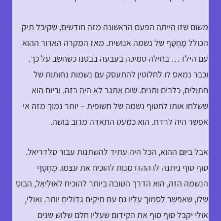
משום שזו הייתה הפעם הראשונה מזה חודשים, שקיבל תיק
הכולל מֶחְטָף של נשמה אנושית. מאז המקרה הארור ההוא
עם הילד… בחילה סמיכה בעבעה בבטנו כשחשב על כך.
וכבר נמאס לו לחלוטין להתעסק עם נשמות נחותות של
חתולים, כלבים ותנים. שום אתגר לא היה בזה. וביום הוא
ששלחו אותו לחטוף נשמה של חשופית – יותר נמוך מזה אי
אפשר היה לרדת. הוא כמעט התאדה מרוב בושה.
אבל ביום ההוא, הכל היה עתיד להשתנות עבור סלדריאל.
סוף סוף ניתנה לו ההזדמנות להוכיח את עצמו. מֶחְטָף
הנשמה הזה, הוא הדרך הטובה ביותר להוכיח לאוּלִיאֵל, הבוס
שלו, שאפשר לסמוך עליו גם עם תיקים גדולים יותר. ואולי,
אולי יקבל סוף סוף את הקידום שעליו חלם שלוש שנים