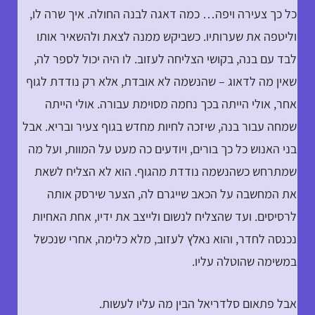
כל כך צעירה ויפה… כמה דאגה לבנה החולה. איך שרה לו,
וליטפה את שערותיו. כשביקש ממנה לצאת ולהשאיר אותו
לבד עם בנה, בקושי הצליחה לעזוב. לו היה יכול לספר לה,
שאין מה לדאוג – שהנשמה לא אובדת, אלא רק נודדת לגוף
אחר, אולי הייתה בכך נחמה מסוימת עבורה. אולי הייתה
שמחה עבור בנה, שיזכה לחיות מחדש בגוף צעיר ובריא. אבל
בני האנוש כל כך בורים, ויודעים כה מעט על המוות, ועל מה
שמתרחש כשהנשמה נודדת מהגוף. הוא לא הצליח לשאת
את המחשבה על הכאב שייגרם לה, הצער שירסק אותה
לרסיסים. ועד שהצליח לנשום ולייצב את ידיו, אחת האחיות
נכנסה לחדר, והוא נאלץ לעזוב, מלא כלימה, אחרי שנכשל
במשימה שהוטלה עליו.
אבל פתאום סלדריאל הבין מה עליו לעשות.