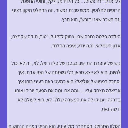
לעזאזל. "זה פשוט… כל הלוח מקולקל, וחוטי החשמל
הרוסים לחלוטין. ממש סכנת נפשות. זה בהחלט תיקון רציני
וזה השכר שאני דורש", הוא חרץ.
הילדה פלטה נחרה שבין צחוק לזלזול. "טוב, תודה שקפצת,
אדון חשמלאי. 'תה יודע איפה הדלת".
גוש של עופרת התיישב בבטנו של סלדריאל. לא, זה לא יכול
להיות, הוא לא ייצא מכאן בלי נשמתה של המיועדת! איך
יסתכל בפניו של אוליאל? הוא כמעט ראה בעיני רוחו איך
אריאלה תצחק עליו… ומה אם, ומה אם הפעם יורידו אותו
בדרגה ויעניקו לה את המשרה שלו?! לא, הוא לעולם לא
ירשה זאת.
הסלון המבולגן הסתחרר מול עיניו. הוא הביט בפניה הנחושות