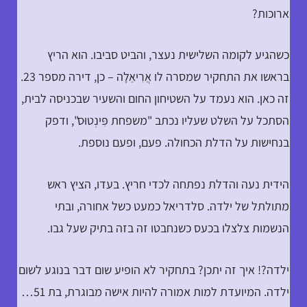
ארוכות?
כשהגיע לקומה השלישית נעצר, והביט סביבו. הוא הריץ
בראשו את התחקיר שמסרה לו אֲרִיאֵלָה – כן, דירה מספר 23.
זה כאן. הוא נעמד על השטיחון החום והשעיר שבכניסה לבית,
הסתכל על השלט שעליו נכתב "משפחת פִּינְטוּס", ודפק
בנחישות על הדלת הכחולה. פעם, ופעם נוספת.
הידית נעה והדלת נפתחה לכדי חריץ. בעדו, הציץ ראש
מתולתל של ילדה. סלדריאל כמעט כשל אחורה, ובתי
הנשמות צלצלו בכעס כשנחבטו זה בזה בתיק שעל גבו.
ילדה?! איך זה יתכן? בתחקיר לא הופיע שום דבר בנוגע לשום
ילדה. המיועדת למות אמורה להיות אישה מבוגרת, בת 51…