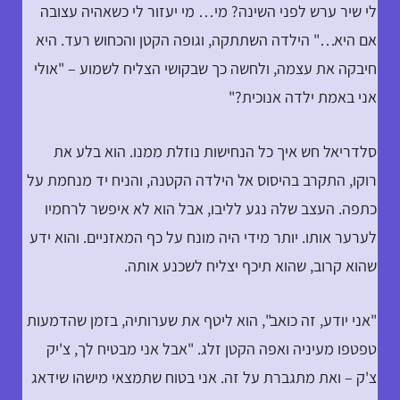
לי שיר ערש לפני השינה? מי… מי יעזור לי כשאהיה עצובה
אם היא…" הילדה השתתקה, וגופה הקטן והכחוש רעד. היא
חיבקה את עצמה, ולחשה כך שבקושי הצליח לשמוע – "אולי
אני באמת ילדה אנוכית?"
סלדריאל חש איך כל הנחישות נוזלת ממנו. הוא בלע את
רוקו, התקרב בהיסוס אל הילדה הקטנה, והניח יד מנחמת על
כתפה. העצב שלה נגע לליבו, אבל הוא לא איפשר לרחמיו
לערער אותו. יותר מידי היה מונח על כף המאזניים. והוא ידע
שהוא קרוב, שהוא תיכף יצליח לשכנע אותה.
"אני יודע, זה כואב", הוא ליטף את שערותיה, בזמן שהדמעות
טפטפו מעיניה ואפה הקטן זלג. "אבל אני מבטיח לך, צ'יק
צ'ק – ואת מתגברת על זה. אני בטוח שתמצאי מישהו שידאג