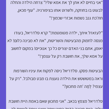
"אני בחיים לא אתן לך את אמא שלי!" צרחה הילדה והחלה
לבעוט בו בחוזקה, ולשרוט אותו בציפורניה. "עוף מכאן,
חת'כת גנב נשמות אכזרי שכמוך!"
"לעזאזל איתך, ילדה מטומטמת!" קרא סלדריאל, בעודו
מנסה לחמוק מהבעיטות והשריטות, "את לא מבינה כלום! לא
יאומן, אתם בני האדם יצורים כל כך אנוכיים! במקום לחשוב
על אמא שלך, את חושבת רק על עצמך!"
הבעיטות פסקו. סלדריאל ניסה לפקוח את עיניו השורפות
וראה במטושטש את הילדה נועצת בו מבט מבולבל. "רק על
עצמי? לֶמָּה 'תה מתכוון?"
סלדריאל מצמץ בכאב. "אני מתכוון שאם באמת היית חושבת
עליה, היית מבינה בדיוק כמוני שמה שאני עומד לעשות לה