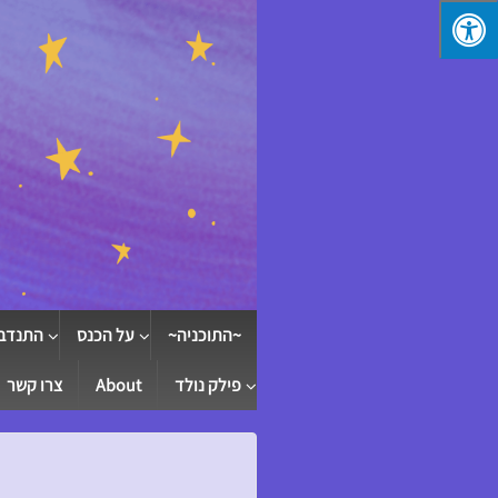
↓
SKIP
TO
MAIN
CONTENT
~התוכניה~
על הכנס
התנדב
פילק נולד
About
צרו קשר