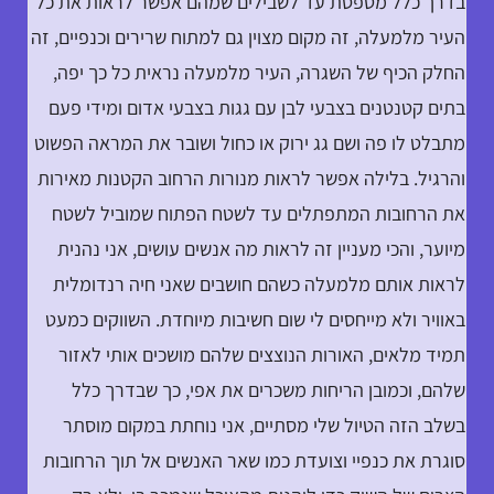
בדרך כלל מטפסת עד לשבילים שמהם אפשר לראות את כל
העיר מלמעלה, זה מקום מצוין גם למתוח שרירים וכנפיים, זה
החלק הכיף של השגרה, העיר מלמעלה נראית כל כך יפה,
בתים קטנטנים בצבעי לבן עם גגות בצבעי אדום ומידי פעם
מתבלט לו פה ושם גג ירוק או כחול ושובר את המראה הפשוט
והרגיל. בלילה אפשר לראות מנורות הרחוב הקטנות מאירות
את הרחובות המתפתלים עד לשטח הפתוח שמוביל לשטח
מיוער, והכי מעניין זה לראות מה אנשים עושים, אני נהנית
לראות אותם מלמעלה כשהם חושבים שאני חיה רנדומלית
באוויר ולא מייחסים לי שום חשיבות מיוחדת. השווקים כמעט
תמיד מלאים, האורות הנוצצים שלהם מושכים אותי לאזור
שלהם, וכמובן הריחות משכרים את אפי, כך שבדרך כלל
בשלב הזה הטיול שלי מסתיים, אני נוחתת במקום מוסתר
סוגרת את כנפיי וצועדת כמו שאר האנשים אל תוך הרחובות