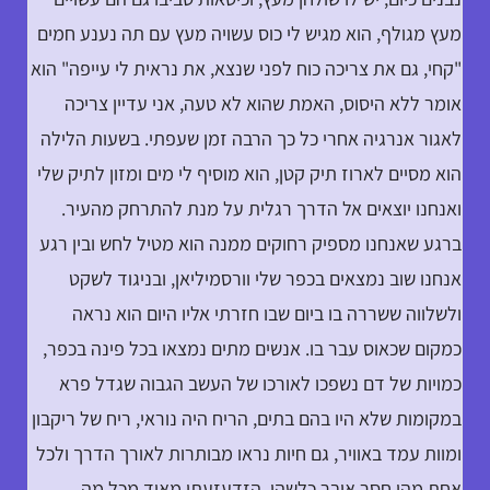
מעץ מגולף, הוא מגיש לי כוס עשויה מעץ עם תה נענע חמים
"קחי, גם את צריכה כוח לפני שנצא, את נראית לי עייפה" הוא
אומר ללא היסוס, האמת שהוא לא טעה, אני עדיין צריכה
לאגור אנרגיה אחרי כל כך הרבה זמן שעפתי. בשעות הלילה
הוא מסיים לארוז תיק קטן, הוא מוסיף לי מים ומזון לתיק שלי
ואנחנו יוצאים אל הדרך רגלית על מנת להתרחק מהעיר.
ברגע שאנחנו מספיק רחוקים ממנה הוא מטיל לחש ובין רגע
אנחנו שוב נמצאים בכפר שלי וורסמיליאן, ובניגוד לשקט
ולשלווה ששררה בו ביום שבו חזרתי אליו היום הוא נראה
כמקום שכאוס עבר בו. אנשים מתים נמצאו בכל פינה בכפר,
כמויות של דם נשפכו לאורכו של העשב הגבוה שגדל פרא
במקומות שלא היו בהם בתים, הריח היה נוראי, ריח של ריקבון
ומוות עמד באוויר, גם חיות נראו מבותרות לאורך הדרך ולכל
אחת מהן חסר איבר כלשהו, הזדעזעתי מאוד מכל מה