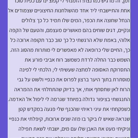
זמן, זה מרגיש כמו נצח! הזמנתי לי קפוצ'ינו עם כפית סוכר
אחת והתיישבתי ליד אחד מהשולחנות החיצוניים שצמודים אל
הנחל שחוצה את הכפר, המים שלו תמיד כל כך צלולים
ונקיים, דגים שוחים בהם מאושרים מעצמם, והטעם של הקפה
אלוהי, באמת שלא הרגשתי כל כך טוב כבר תקופה ארוכה כל
כך, החיים שלי כרופאה לא מאפשרים לי מותרות מהסוג הזה.
השמש כבר החלה לרדת כשמשב רוח אביבי פורע את
התסרוקת האסופה למחצה שעשיתי לי, הלכתי לי לפינה
מוסתרת בתוך היער ברצון לפרוס את כנפיי ולשוט על גבי
הרוח לאן שתסחף אותי, אך בדיוק שהתחלתי את ההמראה
התנגשתי בציפור גדולה במיוחד שגרמה לי ליפול אל האדמה.
כשפקחתי את עיני ראיתי שהכנף שלי פגעה במקדש קטן
שנראה שאיש לו ביקר בו מזה שנים ארוכות, קיפלתי את כנפיי
וניקיתי מעט את האבן שלו עם מים, ישבתי לשאת תפילה