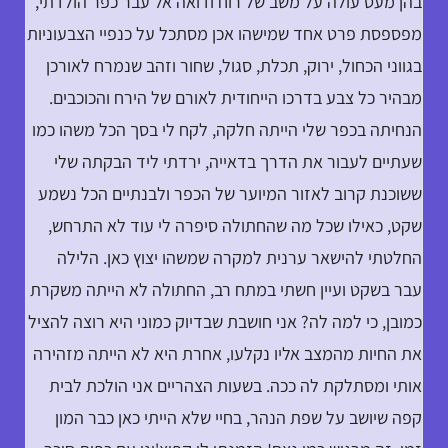
בהן מעט עולה על משב של רוח ודואה אל עבר כפר הולדתי,
מפספסת פרט אחד שמישהו אכן מסתכל על כנפיי הצבעוניות
בגווני הכחול, ירוק, תכלת, סגול, שחור וזהב שנמרח לאורכן
מבהיר כל צבע בדרכו הייחודית לאורם של הירח והכוכבים.
הנחיתה בכפר שלי הייתה חלקה, לקח לי בסך הכל משהו כמו
שעתיים לעבור את הדרך בדאייה, ירדתי ליד הבקתה שלי
ששוכנת קרוב לאזור המיוער של הכפר ולבנתיים הכל נשמע
שקט, כאילו שכל מה שהחתולה סיפרה לי עוד לא התרחש,
החלטתי להישאר ערנית למקרה שמשהו יצוץ כאן. הלילה
עבר בשקט ועיין חשתי במתח רב, החתולה לא הייתה משקרת
כמובן, כי למה לה? אני חושבת שבדיוק כמוני היא רוצה להציל
את החיות מהמצב אליו נקלעו, אחרת היא לא הייתה מזהירה
אותי ומסתלקת לה ככה. בשעות הצהריים אני הולכת לבית
קפה שיושב על שפת הנהר, בחיי שלא הייתי כאן כבר המון