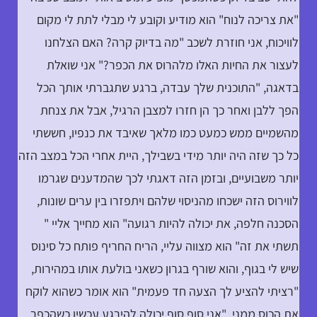
"את צריכה לנוח" הוא מודיע וקובע לי מבלי לתת לי מקום
לוויכוח, אני חוזרת לשכב "מה בדיוק קרה? האם הצלחנו
לעצור את החיות האלו מלהרוס את הכפר?" אני שואלת
בדאגה, "התוכנית שלך עבדה, ברגע שתגברתי אותך הכל
הפך ללבן ואחר כך הן חזרו למצבן הרגיל, אבל את צנחת
מהשמיים ממש כמעט כמו מלאך שאיבד את כנפיו, חששתי
כל כך שזה היה יותר מידי בשבילך, היית אחרי הכל במצב הזה
יותר משבועיים, ובזמן הזה דאגתי לכך שהמדענים שגרמו
לווירוס הזה ישכחו מהניסוי שלהם ויתפזרו בין ערים שונות,
הסכנה חלפה, את יכולה להיות רגועה" הוא מחייך אליי "
תשתי את זה" הוא מצווה עליי, הריח החריף פותח כל סינוס
שיש לי בגוף, והוא שורף בגרון כשאני בולעת אותו במהירות,
"רציתי להציע לך הצעה חד פעמית" הוא אומר כשהוא לוקח
את הכוס ממני, "אני סוף סוף יכולה להירגע עכשיו כשהכפר