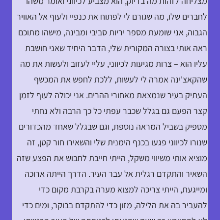
מצליחה לזהות מה בדיוק, הוא מצביע לכיווני ואומר משהו
לחברים שלו, מה שגורם לי לפתוח את כנפיי ולעוף אל האוויר
הגבוה, אני שומעת מספר יריות סביבי ומבינה, מישהו מתוכם
ראה אותי בצורה המקורית שלי, הדבר היחיד שאני חושבת
עליו הוא – צרות מגיעות לכיווני, עליי לעזוב ולעשות את מה
שהקאצ'ינה אמרה לי לעשות, ללכת לחפש את המכשף
העתיק בעיר שנמצאת מאחורי ההרים. אני יכולה לעוף לזמן
קצר הפעם גם בגלל שכבר עפתי כל כך הרבה ולא נחתי
מספיק בשביל המראה נוספת, וגם שבגלל שאחד מהכדורים
שנורו לכיווני פגעו בכנף הימנית שלי והשאירו חור קטן, זה
מוציא אותי משיווי משקל, הייתי חייבת לחבוש את הפצע שזה
השאיר והתקדם רגלית אל עבר העיר. הדרך הייתה ארוכה
ומייגעת, הייתי צריכה למצוא מערה בקרבת מקום כדי
להעביר בה את הלילה, מזון כדי להתקדם בבוקר, ומים כדי