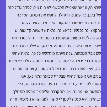
שראיתי, ונראה שאפילו המכשף לא היה מוכן לסדר גודל כזה
של בלגן, כך ששנינו התחלנו לחפש את המקום המרכזי
לכאוס. כמו שחשבתי המקום המרכזי היה איפה שאני
והקאצ'ינה נפגשנו לראשונה, נראה שלישויות קדושות יש
משיכה לכוח מעוות שמסתובב ברמת סדר גודל כמו החיות
שהקיפו את היער כעת. כשהגעתי למקדש שלה היא הייתה
שם אבל הנוכחות שלה הייתה מוחלשת כל כך, נראה שהיא
עשתה ככל יכולתה לעזור לי בתמורה לתפילה ולחטיף שנתתי
לה, היא בטוח תרצה יותר כשכל זה יסתיים, אם זה יסתיים
בטוב אני מוכנה להיות מבקרת קבועה שלה כאן, אני
מסתכלת בפניה, היא מחייכת מעט ואורה מהבהב, היא
מותשת אני מבינה, אני מתקרבת אליה אך מבטה מתחלף
לבהלה, היא מנסה לסמן לי משהו לפני שהיא נעלמת חזרה
למקומה במקדש, אני נעמדת לידו מחליטה שאעשה הכל כדי