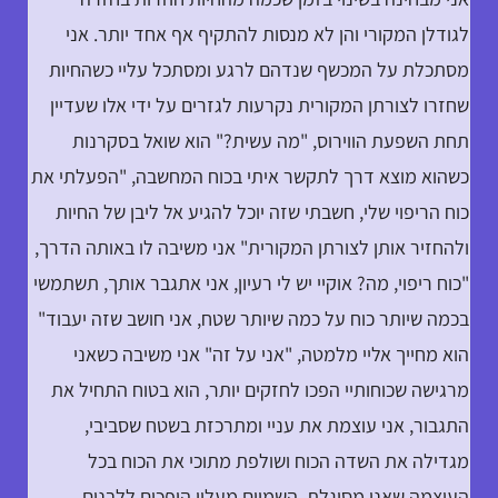
לגודלן המקורי והן לא מנסות להתקיף אף אחד יותר. אני
מסתכלת על המכשף שנדהם לרגע ומסתכל עליי כשהחיות
שחזרו לצורתן המקורית נקרעות לגזרים על ידי אלו שעדיין
תחת השפעת הווירוס, "מה עשית?" הוא שואל בסקרנות
כשהוא מוצא דרך לתקשר איתי בכוח המחשבה, "הפעלתי את
כוח הריפוי שלי, חשבתי שזה יוכל להגיע אל ליבן של החיות
ולהחזיר אותן לצורתן המקורית" אני משיבה לו באותה הדרך,
"כוח ריפוי, מה? אוקיי יש לי רעיון, אני אתגבר אותך, תשתמשי
בכמה שיותר כוח על כמה שיותר שטח, אני חושב שזה יעבוד"
הוא מחייך אליי מלמטה, "אני על זה" אני משיבה כשאני
מרגישה שכוחותיי הפכו לחזקים יותר, הוא בטוח התחיל את
התגבור, אני עוצמת את עניי ומתרכזת בשטח שסביבי,
מגדילה את השדה הכוח ושולפת מתוכי את הכוח בכל
העוצמה שאני מסוגלת, השמיים מעליי הופכים ללבנים