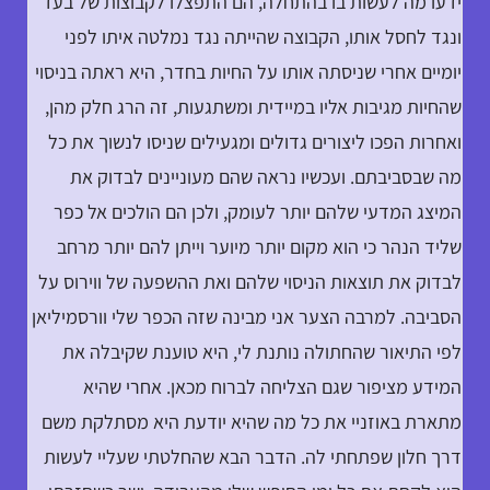
ידעו מה לעשות בו בהתחלה, הם התפצלו לקבוצות של בעד
ונגד לחסל אותו, הקבוצה שהייתה נגד נמלטה איתו לפני
יומיים אחרי שניסתה אותו על החיות בחדר, היא ראתה בניסוי
שהחיות מגיבות אליו במיידית ומשתגעות, זה הרג חלק מהן,
ואחרות הפכו ליצורים גדולים ומגעילים שניסו לנשוך את כל
מה שבסביבתם. ועכשיו נראה שהם מעוניינים לבדוק את
המיצג המדעי שלהם יותר לעומק, ולכן הם הולכים אל כפר
שליד הנהר כי הוא מקום יותר מיוער וייתן להם יותר מרחב
לבדוק את תוצאות הניסוי שלהם ואת ההשפעה של ווירוס על
הסביבה. למרבה הצער אני מבינה שזה הכפר שלי וורסמיליאן
לפי התיאור שהחתולה נותנת לי, היא טוענת שקיבלה את
המידע מציפור שגם הצליחה לברוח מכאן. אחרי שהיא
מתארת באוזניי את כל מה שהיא יודעת היא מסתלקת משם
דרך חלון שפתחתי לה. הדבר הבא שהחלטתי שעליי לעשות