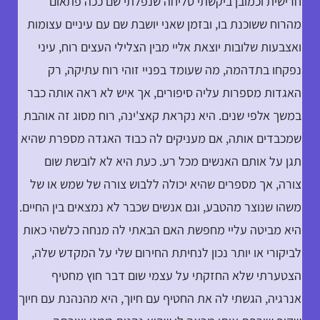
חרישית וכמובן ביקשתי סליחה שנפלתי שם ככה פתאום
מהרוח ששוכנת בו, ובזמן שאני יושבת שם עם עיניים עצומות
ואצבעות שלובות יוצאת אליי מבין הצלילי העצים רוח, עיני
נפקחו בתדהמה, מה שעומד בפניי זוהי רוח עתיקה, רק
האגדות מספרות עליה סיפורים, אך איש לא ראה אותה כבר
במשך אלפי שנים. היא נקראת קאצ'ינה, רוח מסוג זה אוהבת
שמכבדים אותה, אם מעניקים לה כבוד האגדה מספרת שהיא
תגן על אותם האנשים מכל רע. כעת היא לא לובשת שום
צורה, אך מספרים שהיא יכולה ללבוש צורה של שמש או של
משהו שנוצר מהטבע, וגם אנשים שכבר לא נמצאים בין החיים.
היא מביטה עליי מחפשת האם הבאתי לה מנחה כלשהי כאות
לביקורי או יותר נכון לנחיתת החירום שלי על המקדש שלה,
הצטערתי שלא החזקתי על עצמי שום דבר חוץ מחטיף
אנרגיה, הגשתי לה את החטיף עם חיוך, היא מהנהנת עם חיוך