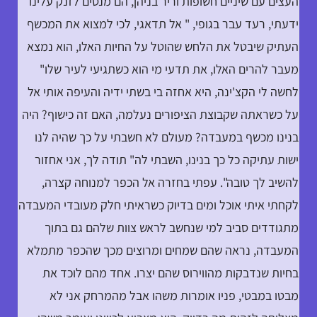
העצים עם שיניים חשופות וריר בניהן, הם מנסים לזנק עלינו
ידעתי, רעד עבר בגופי, " אל תדאגי, לכי למצוא את המכשף
העתיק שיבטל את הלחש שהוטל על החיות האלו, הוא נמצא
מעבר להרים האלו, את תדעי מי הוא כשתגיעי לעיר שלו"
לחשה לי הקצ'ינה, היא אחזה בי בשתי ידיה והעיפה אותי אל
על כשראתה שקבוצת הציפורים נעלמה, האם זה כישוף? היה
בנינו מכשף במעבדה? מעולם לא חשבתי על כך שהיה לנו
ישות עתיקה כל כך בנינו, השבתי לה" תודה לך, אני אחזור
להשיב לך טובה". עפתי בחזרה אל הכפר למנוחה קצרה,
לקחתי איתי אוכל ומים בדיוק כשראיתי חלק מעובדי המעבדה
מתגודדים סביב למי שנחשב לראש צוות שלהם גם בתוך
המעבדה, נראה שהם שמחים ומרוצים מכך שהכפר מתמלא
בחיות שנדבקות מהווירוס שהם יצרו. אחד מהם לוכד את
מבטו במבטי, פניו אומרות משהו אבל מהמרחק אני לא