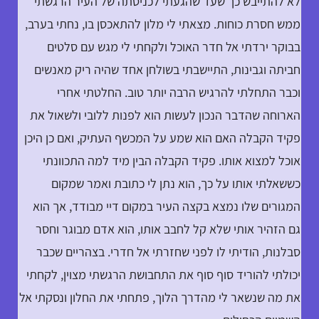
לא להתייבש כך שעד שהגעתי לכניסתה של העיר הרגשתי
ממש חסרת כוחות. מצאתי לי מלון להתאכסן בו, נחתי בערב,
בבוקר ירדתי אל חדר האוכל ולקחתי לי מגש עם סלטים
חביתה וגבינות, התיישבתי בשולחן אחד שהיה ריק מאנשים
וכבר התחלתי להרגיש הרבה יותר טוב. החלטתי אחרי
הארוחה שהדבר הנכון לעשות הוא לפנות ללובי ולשאול את
פקיד הקבלה האם הוא שמע על המכשף העתיק, ואם כן היכן
אוכל למצוא אותו. פקיד הקבלה הבין מיד למה התכוונתי
כששאלתי אותו על כך, הוא נתן לי כתובת ואמר שמקום
המגורים שלו נמצא בקצה העיר במקום דיי מבודד, אך הוא
גם הזהיר אותי שלא קל לחבב אותו, הוא אדם מבוגר וחסר
סבלנות, הודיתי לו לפני שחזרתי אל חדרי. בצהריים שכבר
יכולתי להוריד סוף סוף את התחבושת הרגשתי מצוין, לקחתי
את מה שנשאר לי מהדרך הלוך, פתחתי את החלון ונסקתי אל