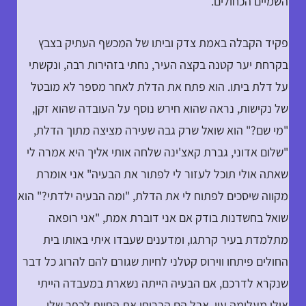
השמיים הכחולים.
פקיד הקבלה באמת צדק וביתו של המכשף העתיק בצבץ
בקרחת יער קטנה בקצה העיר, נחתי בזהירות רבה, ונקשתי
על דלת ביתו. הוא פתח את הדלת לאחר מספר לא מובטל
של נקישות, נראה שהוא חירש נוסף על העובדה שהוא זקן,
"מי שם?" הוא שואל שרק גבה שעירה מציצה מתוך הדלת,
"שלום אדוני, גברת קאצ'ינה שלחה אותי אליך היא אמרה לי
שאתה אולי תוכל לעזור לי לפתור את הבעיה" אני אומרת
מקווה שיסכים לפתוח לי את הדלת, "ומה הבעיה ילדתי?" הוא
שואל בחשדנות בודק אם אני דוברת אמת, "אני רופאה
מתלמדת בעיר קרתגו, ומדענים שעבדו איתי באותו בית
החולים פיתחו ווירוס קטלני לחיות שגורם להם להרוג כל דבר
שנקרא לדרכם, אם הבעיה הייתה נשארת במעבדה הייתי
אולי מעלימה עין, אבל הם הבריחו את החיות לכפר שלי