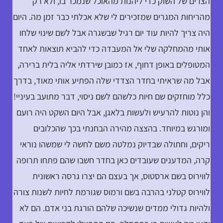
הצרים של השוק כדי ליהנות מהאוכל שנמכר בו, ולא רק
מהריחות המגרים שמזכירים לי שלא אכלתי כבר זמן מה. היום
היה צריך להיות עוד יום רגיל שבשגרה אבל לשם שינוי שלחו
אותי מהמחלקה שלי אל המעבדה כדי להביא תוצאות לאחד
המטופלים באופן דחוף, אז כמובן שירדתי אליה בלית ברירה,
אבל מה שראיתי בחדר הצדדי שלה הפתיע אותי מאוד, בדרך
כלל מוחזקים שם חיות כלשהם לשם ניסוי, דבר מתועב בעיניי!
והן נוטות להרעיש ולעשות בלאגן, אבל היום השקט היה רועם
ומורגש במיוחד. בהצצה מהירה הבחנתי בכך שהכלובים
ריקים, וחתולה שבדיוק נמלטה משם לחשה לי שמשהו נוראי
קרה, המדענים שעובדים כאן בחדר חשבו שהם פתחו תרופה
לווירוס בשם ארסטוס, אך בעצם הם יצרו גרסה ראשונית
לווירוס קטלני בהרבה בשם ורמוס שגורמת לחיות לשנות צורה
ולהיות גדולי ממדים שנשיכה שלהם הורגת בני אדם. הם לא