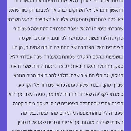
פרסתי את כנפיי לאורך מלא, שתינו תפסנו את המשב רוח
הראשון והמראנו אל השחקים גבוה, אך לא במרחק כיוון שהיא
לא יכלה להתרחק מהמקדש אליו היא השתייכה. לרגע חשבתי
שחברתי מימי חזרה אליי אבל הפנטזיה הסתיימה כשציפורי
טרף גדולות ומשונות עפו ישר לכיוונינו, ידעתי בדיוק מה
הציפורים האלו האזהרה של החתולה הייתה אמיתית, הן היו
מושפעות מהסם הקטלני שפותח במעבדה שבה עבדתי ללא
ספק, החתולה תיארה באוזניי כיצד נראות החיות ששרדו את
הניסוי, וגם בלי התיאור שלה יכולתי להריח את הריח הנורא
שנדף מהן, הבנתי שלעת עתה כדאי שנחזור אל הקרקע,
סימנתי לקצ'ינה שאנחנו חוזרות לאדמה, פניה נעצבו אך היא
הבינה אחרי שהסתכלה בציפורים שניסו לשסף ציפור קטנה
שעברה לידם והתעופפה מהמקום מהר מאוד. באדמה
חשבתי שניהיה מוגנות, אך אריות ונמרים יצאו אלינו מבין