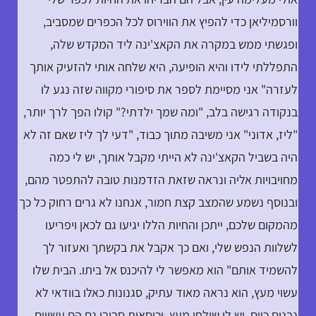
וורסמיליאן כדי להפיץ את הווירוס לכל הכפרים שמסביב,
ופגשתי ממש במקרה את הקאצ'ינה ליד המקדש שלה,
התפללתי לידו והיא הופיעה, היא שלחה אותי להזעיק אותך
לעזרה" אני מסיימת לספר את סיפורי מקווה שזה נגע לו
בנקודה רגישה בלב, "ומה שמך ילדתי?" קולו הפך לרך יותר,
"ליז, אדוני" אני משיבה מתוך כבוד, "דעי לך ליז שאם זה לא
היה בשביל הקאצ'ינה לא הייתי מקבל אותך, יש לי כמה
מחויבויות אליה ונראה שזאת הזדמנות טובה להתפטר מהם,
ובנוסף נשמע שהמצב קצת חמור, אנחנו לא גרים רחוק כל כך
מהמקום שלכם, ייתכן והחיות הללו יגיעו גם לכאן ויפריעו
לשלוות הנפש שלי, ואם כך אקבל את בקשתך ואעזור לך
להשמיד אותם" הוא מאפשר לי להיכנס אל ביתו. הבית שלו
עשוי מעץ, הוא נראה מאוד עתיק, סגנונות כאלו בוודאי לא
נבנים כיום, יש לו שולחן מעץ, וכיסאות סביבו גם הם עשויים