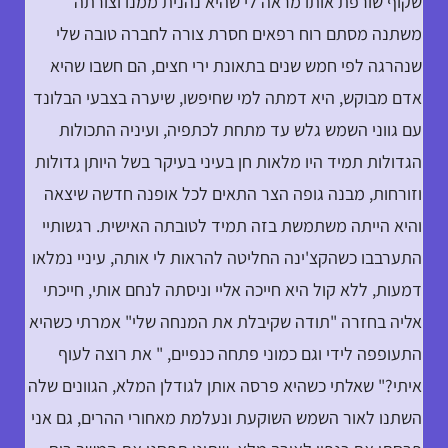
שקוף שורפת אותו מראה לי שהיא נהנית ממנו וצורתה
משתנה מסתם רוח רפאים חסרת צורה לחברה טובה שלי
שנהרגה לפי חמש שנים בתאונת ירי חצים, הם חשבו שהיא
אדם מבוקש, היא דמתה למי שחיפשו, שיערה בצבעי הבלונד
עם גווני השמש גלש עד מתחת לכתפיה, ועיניה התכולות
הגדולות תמיד היו מלאות חן בעיני בעיקר בשל היותן גדולות
וזורחות, מבנה גופה הצר התאים לכל אופנה חדשה שיצאה
והיא הייתה משתמשת בזה תמיד לטובתה האישית. רגשותיי
התערבבו כשהקצ'ינה החליטה להראות לי אותה, עיניי נמלאו
דמעות, ללא קול היא חייכה אליי וניסתה לנחם אותי, חייכתי
אליה בחזרה "תודה שקיבלת את המנחה שלי" אמרתי כשהיא
התעופפה לידי וגם כמוני פתחה כנפיים, " את רוצה לעוף
איתי?" שאלתי כשהיא פרסה אותן לגודלן המלא, הגוונים שלה
השתנו לאור השמש השוקעת ונעלמת מאחורי ההרים, גם אני