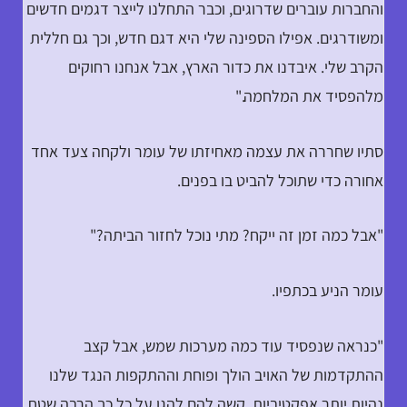
והחברות עוברים שדרוגים, וכבר התחלנו לייצר דגמים חדשים
ומשודרגים. אפילו הספינה שלי היא דגם חדש, וכך גם חללית
הקרב שלי. איבדנו את כדור הארץ, אבל אנחנו רחוקים
מלהפסיד את המלחמה."
סתיו שחררה את עצמה מאחיזתו של עומר ולקחה צעד אחד
אחורה כדי שתוכל להביט בו בפנים.
"אבל כמה זמן זה ייקח? מתי נוכל לחזור הביתה?"
עומר הניע בכתפיו.
"כנראה שנפסיד עוד כמה מערכות שמש, אבל קצב
ההתקדמות של האויב הולך ופוחת וההתקפות הנגד שלנו
נהיות יותר אפקטיביות. קשה להם להגן על כל כך הרבה שטח