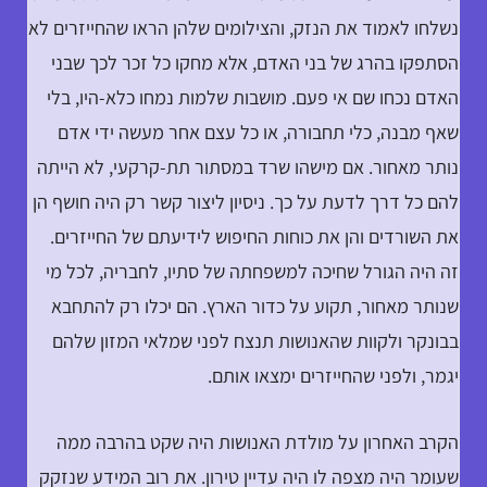
נשלחו לאמוד את הנזק, והצילומים שלהן הראו שהחייזרים לא
הסתפקו בהרג של בני האדם, אלא מחקו כל זכר לכך שבני
האדם נכחו שם אי פעם. מושבות שלמות נמחו כלא-היו, בלי
שאף מבנה, כלי תחבורה, או כל עצם אחר מעשה ידי אדם
נותר מאחור. אם מישהו שרד במסתור תת-קרקעי, לא הייתה
להם כל דרך לדעת על כך. ניסיון ליצור קשר רק היה חושף הן
את השורדים והן את כוחות החיפוש לידיעתם של החייזרים.
זה היה הגורל שחיכה למשפחתה של סתיו, לחבריה, לכל מי
שנותר מאחור, תקוע על כדור הארץ. הם יכלו רק להתחבא
בבונקר ולקוות שהאנושות תנצח לפני שמלאי המזון שלהם
יגמר, ולפני שהחייזרים ימצאו אותם.
הקרב האחרון על מולדת האנושות היה שקט בהרבה ממה
שעומר היה מצפה לו היה עדיין טירון. את רוב המידע שנזקק