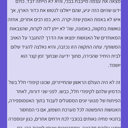
מצאה את עצמה מייבבת בבכי, והיא לא הייתה לבד. כולם
ידעו שהיום הזה יגיע, שהם ייאלצו לנטוש את כדור הארץ, אך
איש לא באמת האמין שזה יקרה. היא, כמו רבים אחרים, אחזה
נואשות בתקווה, באמונה, שה' לא ייתן לזה לקרות, שהצבאות
המאוחדים של האנושות ימצאו את הדרך להתגבר על האויב
המשותף. עתה התקווה הזו נכזבה, והיא נאלצה להגיד שלום
לבית היחיד שהכירה, מתוך ידיעה שבתוך זמן קצר הוא
יושמד.
זה לא היה העולם הראשון שהחייזרים, שכונו קיפודי חלל בשל
הדמיון שלהם לקיפודי חלל, כבשו. לפני שני דורות, לאחר
הפיתוח של מנועי יונים המסוגלים לעבוד בתוך האטמוספירה,
האנושות התפשטה לכל מערכת השמש, אם כי המחסור
בתנאי מחיה נאותים בכוכבי לכת וירחים אחרים, כגון יונוספרה
שתגן עליהם מקרינה, טמפרטורות שניתן לשרוד בהן, כח