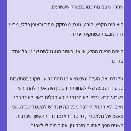
שהרגיש בביצות כמו בפארק שעשועים.
הוא היה מקפץ, חובט, נוגס, מצחקק, מתיז ובאופן כללי, מביע
רוח שובבות משחקית ועליזה.
הייתה הפעם ההיא, אי אז, כאשר הגענו לשם שנינו, כל אחד
בדרכו.
גילגלתי את העלה ונשאתי אותו תחת זרועי, שקוע במחשבות.
טקס ההשבעה שלי לאחוות הירקונין היה אמור להתרחש
בשבוע הבא. עדיין לא הכנתי מופע תכלית ראוי, לא כתבתי
נאום, לא התחלתי דבר מכל מה שנדרש למעמד שכזה. אני
צאצא של גולאסגיד, מייסד "האזמרגד" הראשון, שברבות
השנים הפך לאחוות הירקונין. אסור היה לי לאכזב.