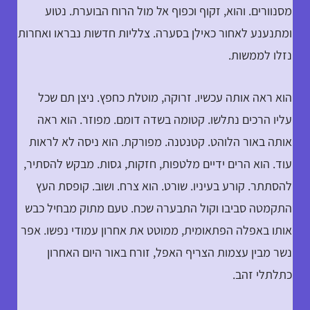
מסנוורים. והוא, זקוף וכפוף אל מול הרוח הבוערת. נטוע
ומתנענע לאחור כאילן בסערה. צלליות חדשות נבראו ואחרות
נזלו לממשות.
הוא ראה אותה עכשיו. זרוקה, מוטלת כחפץ. ניצן תם שכל
עליו הרכים נתלשו. קטומה בשדה דומם. מפוזר. הוא ראה
אותה באור הלוהט. קטנטנה. מפורקת. הוא ניסה לא לראות
עוד. הוא הרים ידיים מלטפות, חזקות, גסות. מבקש להסתיר,
להסתתר. קורע בעיניו. שורט. הוא צרח. ושוב. קופסת העץ
התקמטה סביבו וקול התבערה שכח. טעם מתוק מבחיל כבש
אותו באפלה הפתאומית, ממוטט את אחרון עמודי נפשו. אפר
נשר מבין עצמות הצריף האפל, זורח באור היום האחרון
כתלתלי זהב.