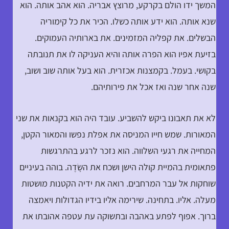
המשך ידו הולם בקרקע, מרוצץ אבריה. הוא אהב אותה. הוא
שנא אותה. הוא ידע אותה כשלו. הכיר את כל קימוריה
הבשלים. את קפליה המזמינים. את בארותיה העמוקים.
בזיעת אפיו הוא הפרה אותה והיא העניקה לו את תנובתה
בקושי. בעמל. בקמצנות אכזרית. הוא בעל אותה שוב ושוב,
שנה אחר שנה ואז אכל את פירותיהם.
לא את תאבונו ביקש להשביע. עובד היה הוא בקנאות את שני
המאורות. שמש חייו המניסה את אפלת נפשו והמאור הקטן,
המחייה את רגעי השלווה. הוא נזכר לרגע בהתרגשות
פתאומית בהמיית קולה הישן ושכח את השָׂדֶה. בוהה בעיניים
שוחקות אל עבר המרחבים. רואה את ידיה הקטנות מושטות
מעלה. אליו. בתחינה. שירימה אליו בידיו הגדולות ויאמצה
ברוך. אפוף לפתע באהבה ובתשוקה עת עטפה אהובתו את