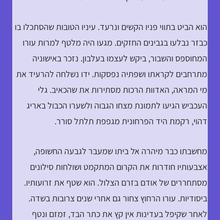
הוא הביט בתווי פניו הקשים ונרעד. עיניו הטובות שהסתכלו בו
כבזר נבלעו בגבינים החזקים. מגעו היה מלטף למרות עורו
המחוספס והשבור, ביקש לעצמו בעלבון. נזכר באישוניה
מתרחבים לקראתו ושפתיה נפסקות. ידו נשלחה להרעיד את
מי המראה, האדוות הרכות מסתירות את שהכאיב. גלי
העכביש הגיעו לתמונת מצחו הגבוה ולשערו הכבול באריג
דהוי, רקמת היד הפרחונית מגפפת תלתל סורר.
מחשבתו כבר מיהרה אל ביתו שמעבר לגבעה החשופה,
אצבעותיו חודרות את הקרום המתקמט ושולחות סילונים
מסתחררים של אודם בזרם הצלול. הוא שטף את זרועותיו.
ביסודיות. עורו הרחוץ צחור גם אחרי שנים צרובות בשדה.
לאחר שקיפל בעדינות אין קץ את כתר הבד, זמזם ונטף