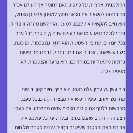
החולמנית. אחריות על כתפיו. האם רחומה אך העולם אכזר.
אם ברצונו להשאיר את הכאב מחוץ למפתן ארמונן הצנוע,
הוא חייב להקשיח את לבבו. למענן. הרי לשם מטרה זו בדיוק,
בכדי לא להכניס עימו את העולם שבחוץ, היטהר בכל ערב.
בכל יום ויום, עת בין השמשות הוא רחץ. גם בכפור. גם כעת,
כשידע שיאחר. זוכרות את דרכן בנחל, זרמו כמה טיפות
גדולות מתאחדות במורד גבו. הוא נרעד והצטמרר, לא
מפסיד צעד.
ריח עשן עץ עדין עלה באפו. הוא חייך. חיוך קטן. ביישני.
מתרגש ואוהב. עיניו חיפשו את מבצרו הקט כבכל פעם,
מבקשות ללטף את קורות הצריף שהיה ממלכתו. את רעפי
הצפחה הירוקים שהגנו בסער ובלהט על כל עולמו. את
ארובת האבן הקטנה שעישנה ברַכּוּת עננים קטנים של חום