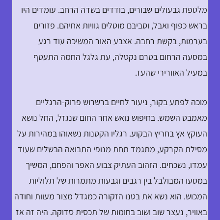
מלטפת גבעולים שבורים, בודדים בשדה הרחב. עומדים היו
בראש כפוף ואבל, וסביבם מוטלים גוויות אחיהם. פזורים
בערמות, בקשת רחבה. אצבע האור המשיכה עוד רגע
במסעה הרחום בטרם נקטלה, עת גלגל החמה התעטף
במעיל האוורירי שהעז.
מוכה לפתע בקור, ניעור לחיים ברשרוש פרוק-הרגליים
מאמבט השמש. בחיפוש נואש אחר החום שנגזל, החל נושא
העוקץ אץ בחריץ הבקוע. רגליו הקטנות נשאוהו במהירות על
מסילת הקרקע, מתגמד תחת מנופי התבואה הבשלים שעוד
עמדו, נשכחים. הזהוב העתיק צבוע האפר והפחם, המשיך
במסעו המבולבל בין רגבים וגבעות מתמרות של תלוליות
המכוש. הוא נשא את בטנו הזקורה כמגדל מצור מעוות וחודה
באוויר, נעצר שוב ושוב בחומות של תכסית סדוקה. היה זה אז