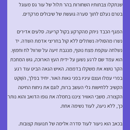
שנתקלו צבתותיו השחורות בהר תלול של עור גס מעוגל
בטרם נעלם לתוך סערה גועשת של שיבולים מרקדים.
המגף הכבד ניתק מהקרקע בקול קריעה. סלעים אדירים
נשרו מהסוליה נשתלים ללא קול בחריצי אדמת השדה. יד
נשלחה עוקפת מצח נוטף, מנגבת זיעה על שרוול לח וחמוץ.
הוא עמד שם לרגע נשען על ידית העץ הארוכה, גוש המתכת
הקר נושא את משקלו בדממה. האיש הגאה הביט עוד רגע
בפרי עמלו ועצם עיניו בפני גאות האור. יחיד בפלך, השָׁקֵט
הקשיב ללחישות גלי העשב ברוח, לוגם את ניחוח החיטה
הקצורה. משבי האוויר ציננו בחמלה את גופו הדואב והוא נותר
כך, ללא ניעה, לעוד נשימה אחת.
בכאב הוא ניעור לעוד סדרה אלימה של תנועות קצובות.