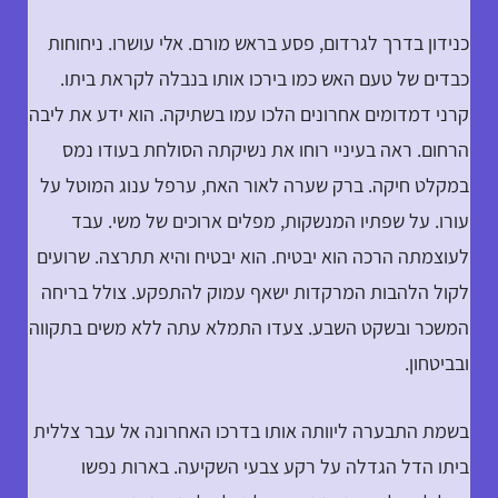
כנידון בדרך לגרדום, פסע בראש מורם. אלי עושרו. ניחוחות
כבדים של טעם האש כמו בירכו אותו בנבלה לקראת ביתו.
קרני דמדומים אחרונים הלכו עמו בשתיקה. הוא ידע את ליבה
הרחום. ראה בעיניי רוחו את נשיקתה הסולחת בעודו נמס
במקלט חיקה. ברק שערה לאור האח, ערפל ענוג המוטל על
עורו. על שפתיו המנשקות, מפלים ארוכים של משי. עבד
לעוצמתה הרכה הוא יבטיח. הוא יבטיח והיא תתרצה. שרועים
לקול הלהבות המרקדות ישאף עמוק להתפקע. צולל בריחה
המשכר ובשקט השבע. צעדו התמלא עתה ללא משים בתקווה
ובביטחון.
בשמת התבערה ליוותה אותו בדרכו האחרונה אל עבר צללית
ביתו הדל הגדלה על רקע צבעי השקיעה. בארות נפשו