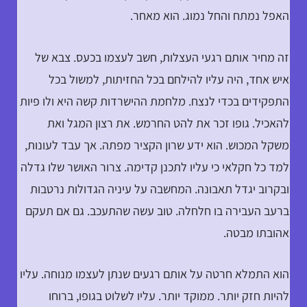
האפל נמתח והחל נמוג. הוא מאחר.
זה מחיר אותם רגעי העצלות, חשב לעצמו בכעס. צבא של
איש אחד, היה עליו להילחם בכל החזיתות, למשול בכל
התפקידים בכדי לנצח. מלחמת ההישרדות קשה היא ולו פיות
להאכיל. גופו זכר את להט החרמש. את רצון המגל ואת
משקל המכוש. הוא ידע שרון הקציר מפתה. אך עבד לעונות,
למד כל חקלאי כי עליו לתכנן קדימה. צרור האושר שלו גדלה
ובקרוב יגדל תאבונה. המחשבה על עיניה הגדולות נרטבות
ברעב העבירה בו חלחלה. טוב עשה שהתעכב. גם אם תעקם
אהובתו מבטה.
הוא התמלא חרטה על אותם רגעים שנתן לעצמו מנוחה. עליו
להיות חזק יותר. ממוקד יותר. עליו לשלוט בגופו, ברוחו