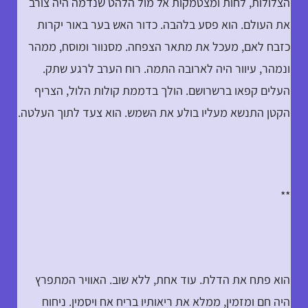
הצלולות, לחות ומצטמקות אל מול הלהט שנדמה היה צורב
את העולם. הוא פסע בלהבה. כדור האש בער באור יקרות
כזבח לאם, מעכל את מתאר הצפחה. מסנוור ומוסח, ממהר
ונמהר, עיוור היה לארובה התמה. רוח הערב לרגע שתק.
העלים קפאו ברשרושם. הולך בדממת קולות הלול, הצריף
הקטן התנשא מעליו בולע את השמש. הוא צעד לתוך העלטה.
**
הוא פתח את הדלת. עוד אחת, ללא שוב. האוויר המתפרץ
היה חם ומזמין, ממלא את ריאותיו בריח אח ויסמין. ניחוח