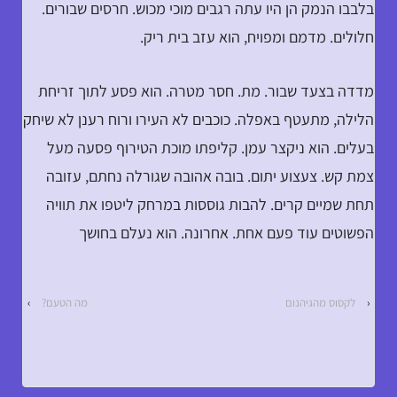
בלבבו הנמק הן היו עתה רגבים מוכי מכוש. חרסים שבורים.
חלולים. מדמם ומפויח, הוא עזב בית ריק.
מדדה בצעד שבור. מת. חסר מטרה. הוא פסע לתוך זריחת
הלילה, מתעטף באפלה. כוכבים לא העירו ורוח רענן לא שיחק
בעלים. הוא ניקצר עמן. קליפתו מוכת הטירוף פסעה מעל
צמת קש. צעצוע יתום. בובה אהובה שגורלה נחתם, עזובה
תחת שמיים קרים. להבות גוססות במרחק ליטפו את תוויה
הפשוטים עוד פעם אחת. אחרונה. הוא נעלם בחושך
‹
לקסוס מהגיהנום
מה הטעם?
›