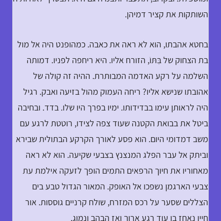
השותקות את קציר דמיהן.
בחטא אהבתו, הוא לא ראה את כאבה. כמהופנט היה אל מול
בת הצחוק של בִּתּוֹ, הזורח אליו. היא ריחפה לפניו. דמותה
השלמה על רקע האדמה המבותרת. ההיה זה קולה של
אהובתו שנישא אליו? ריחה העמוק מהול בזיעה ואבק. רגיל
היה לראותן עימו בבדידותו. ימיו בפרך היו שלו. בדד. ובחיבה
ביטל את בבואת הקטנה שעוד צפה לצידו, רוטטת לרגע עם
משב דמדומי היום. הוא פסע לאורך הקרקע הבתולית שבירא
וביתק אל עבר הפלג המנצנץ בצבעי שקיעה. הוא לא ראה
מאחוריו את חיוך הרפאים התמים הופך לזעקה אילמת עת
צבעי הארגמן נשפכו אל האופק. המאור הגדול טבע בים
הצללים שסער על רכס המזרח, שולח קרניים גוססות. אור
חייו נאחז בו עוד רגע ארוך ואז הבהב ונמוג.