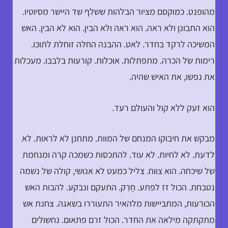
מהופנט. כמוקסם מציור הבלהות ששלף שד היישר מסיוטיו.
הוא התבונן ולא ראה. הוא ראה ולא הבין. הוא לא הבין. האש
המשיכה לרקד בחדר. לאט. ההבנה החלה זוחלת לתוכו.
רימות של הכרה. מתפתלות. אוכלות. קורעות בלבבו. מעכלות
את נפשו, את האיש שהיה.
הוא זעק ללא קול והעולם רעד.
מבקש את חיבוקו המנחם של המוות. מתחנן לא לראות. לא
לדעת. לא לחיות. לא עוד. להתכסות כשמכה קרה ומנחמת
של שיכחה. הוא צווח. צליל כמעט לא אנושי, קולה של נשמה
נטבחת. הכול זז לפתע. חָרַק. התעקם ונבקע. להבות האש
הכורעות, המתביישות מלהאיר התעוררו בשאגה. צחנת אש
מתקתקה מילאה את החדר. הכול זרם פתאום. נחשולים