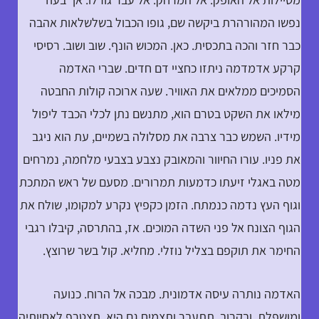
נפשו המהורהרת ביקשה שם, גופו הכבול בשלשלאות אהבה
כבר חזר והכה בתכסית. כאן. המכוש הונף. שוב ושוב. רסיסי
קרקע אדמדמה ניתזו כחציי דם חדים. שברי האדמה
הסמיכים ממלאים את האוויר. שעה ארוכה קולות החבטה
מילאו את השקט בטרם הוא, מתנשם נתן לכלי הכבד ליפול
מידיו. השמש כבר צרבה את מסלולה בשמיים, עת הוא ניגב
את פניו. עורו החיוור והמאובק נצבע בצבעי מלחמה, נמרחים
מטה באגלי זיעתו כדמעות תמרורים. מסעם של ראש המתכת
וגוף העץ נדמה כנמתח. הזמן כקפיץ נקרע למקומו, שולח את
הגוף הצונח אל פני השדה המוכים. אז, בהתרסה, קיבלו רגבי
החימר את תוקפם בצליל נוזלי. מחליא. קול בשר שרוצץ.
האדמה נותרה עיסה אדמונית. מבכה אל הרוח. כנועה
ומושפלת. ובקרוב, תתעבר ותצמיח גם היא. תצטרף לאחיותיה