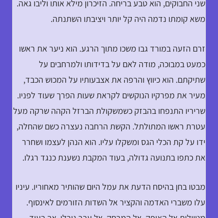
שני החבוקים, הוא טבע בריחה. הזיכרון מילא אותו וליבו גאה.
משא קומתו נדמה היה קל יותר ויציבתו השתנתה.
זרם הזעה במורד גבו משכו מתוך הרגע. הוא ניער את ראשו
כמעט במבוכה, מודה לאם על בדידותו ולמרחבים על
שתיקתם. הוא כיווץ והרפה את אצבעותיו על המכוש הכבד,
מעיר את מפרקיו הנוקשים לקראת שעות הפרך שעוד לפניו.
שריריו התנפחו בהבזק כשמשקולת הברזל הקהה שרקה מעל
עטרת ראשו המתולתל. הקשת הרחבה נעצרה כשם שהחלה,
ידו על קת הכלי הגס ומשקלו עליו. הוא הנהן לעצמו ושחרר
את כתפו בתנועה גדולה, בעוד המקבת נשענת כנגד רגלו.
מבטו בחן בהיסח הדעת את עמל היום שהותיר מאחוריו. עיניו
עלו משברי האדמה והקציר אל השדות הזורמים לאינסוף.
מטיילות אל האופק. אל המרחק. אל עבר גורלו. אך בעוד