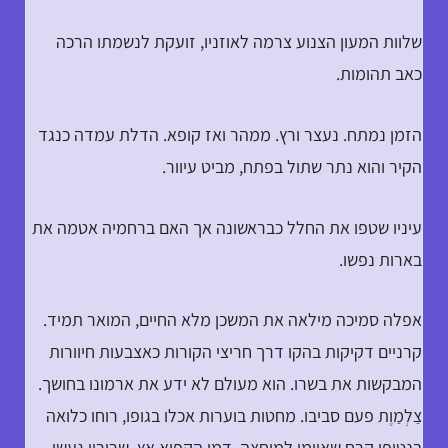
שלוות המעון הצנוע צרמה לאוזניו, זועקת לנשמתו הרכה
כאב תהומות.
הזמן נמתח. נעצר ורץ. ממהר ואז קופא. הדלת עמדה כנגד
הקיר והוא נתר שתול בפתח, מביט עיוור.
עיניו שטפו את החלל כבראשונה אך האם ברחמיה אטמה את
בארות נפשו.
אפלה סמיכה מילאה את המשכן מלא החיים, המואר תמיד.
קרניים דקיקות בהקו דרך חריצי הקורות כאצבעות חיוורות
המבקשות את בשרו. הוא מעולם לא ידע את ארמונו בחושך.
צַלְמַוֶת פעם סביבו. מחטות בוערות אכלו בגופו, רוחו כלואה
בנטיפי קרח שאיימו למוחצה. דמו הקפוא אץ. שריריו געשו