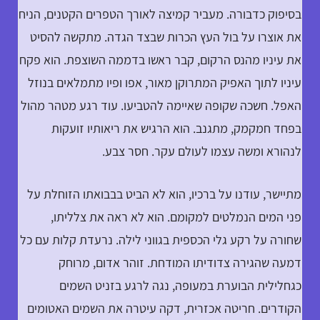
בסיפוק כדבורה. מעביר קמיצה לאורך הטפרים הקטנים, הניח
את אוצרו על בול העץ הכרות שבצד הגדה. מתקשה להסיט
את עיניו מהנס הרקום, קבר ראשו בדממה השוצפת. הוא פקח
עיניו לתוך האפיק המתרוקן מאור, אפו ופיו מתמלאים בנוזל
האפל. חשכה שקופה שאיימה להטביעו. עוד רגע מטהר מהול
בפחד חמקמק, מתגנב. הוא הרגיש את ריאותיו זועקות
לנהורא ומשה עצמו לעולם עקר. חסר צבע.
מתיישר, עודנו על ברכיו, הוא לא הביט בבבואתו הזוחלת על
פני המים הנמלטים למקומם. הוא לא ראה את צלליתו,
שחורה על רקע גלי הכספית בגווני לילה. נרעדת קלות עם כל
דמעה שהגירה צדודיתו המודחת. זוהר אדום, מרוחק
כגחלילית הבוערת במעופה, נגה לרגע בזניט השמים
הקודרים. חריטה אכזרית, דקה עיטרה את השמים האטומים