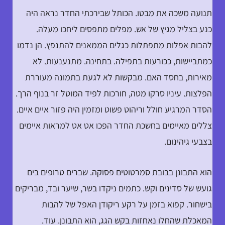
תנועה משכה את מבטו. הכותל שבירכתי החדר נראה היה
כנע בצליל מגיץ של אש. מפלים מתפסים ליחכו מעלה.
להבות אפלות מתפתלות כגלים הממאנים להתנפץ. הן נדמו
כמתביישות, ככורעות בתפילה. בתחינה. מתנענעות. לא
מאירות, בחסד האם. מבקשות לא לגעת בתמונה מעוררת
הפלצות. עיניו סרקו מטה, חורכות לפיד המוטל זר בנוף הרך.
הסדר המרגיע חולל וריהוט פשוט ומזמין היה פזור איים איים.
צללים מאיימים בחשכת החדר הפכו אט אט למראות איימים
בצבעי גיהינום.
הוא התבונן בבובת סמרטוטים פסוקה. שברים טרופים בים
גועש של סדינים וקש. כתמים ניקדו בשר, שיער ובד, מבריקים
בישחור. קפוא בזמן על רקע ריקודן האפל של להבות
המאכלת שהחלו נאחזות בקש הגג, הוא התבונן. עוד.