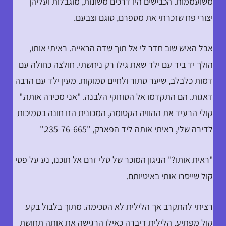
משועממות. הכבישים היו דרכים משונות, מוגבלות ועליהן
יצורי פח שזכרתי את מספרם, סוגם וצבעם.
אבל האיש שוב חדר לי אל תוך שדה הראייה. ראיתי אותו,
הולך יד ביד עם ילד שאת גילו רק ניחשתי. חולצה כחולה עם
דמות כלבלב, שיער סתור ולחיים סמוקות. מעין ילד עם הרבה
דאגות. הם התקדמו אל הסוזוקי הלבנה. "אני מכירה אותה."
קולי הרעיד את ההוויה הקסומה, המכונית הזו חונה בסמיכות
לדירה שלי, ראיתי אותה ליד הפארק, "235-76-665."
"ראית אותו?" הניגון המוכר של טלי זרם אל תוכנו, נע על פסי
קול שייסרו אותי באיטיותם.
רציתי להתקרב אך הלילית לא הסכימה. מתוך בלבול בקע
קול מפתיע. הלילית דיברה כאילו הרגישה את אותה תחושת