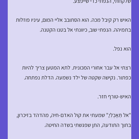
שלקחתי, הנפתי כדי שייפצע.
האיש רק קיבל מכה. הוא הסתובב אליי המום, עיניו פוזלות
בתמיהה. הנפתי שוב, כיוונתי אל בטנו הקטנה.
הוא נפל.
רצתי אל עבר אחורי המכונית. לתא המטען צריך להיות
כפתור. נקישה שקטה של ילד נשמעה. הדלת נפתחה.
האיש-טורף חזר.
"אל תֵּאָכְלִי," שמעתי את קול האדם-חיה, מהדהד בזיכרון,
בתוך התודעה, התן שפגשתי בשדה החיטה.