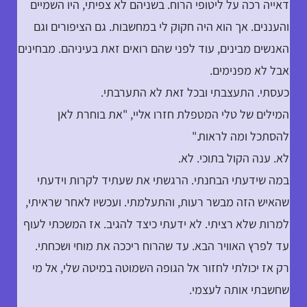
דאייה רכה על ליטופי הרוח. בשניהם לא צפיתי, היו השמיים
והעננים. אך הוא היה חקוק לי במחשבות. גם הציפורים וגם
האנשים מבינים, עוד לפני שהם רואים זאת בעיניהם. מבחינים
אבל לא מפנימים.
כעסתי. התעצבתי ובכל זאת לא התערבתי.
המילים של טלי המטפלת חזרו אליי, "את בוחרת לאן
להסתכל ומה לראות."
לא. ענה הקול בתוכי. לא.
במה שידעתי הבחנתי. הרגשתי את שעתיד לקרות וידעתי
שהאיש הזה מבשר רעות, והתעלמתי. ועכשיו לאחר שראיתי,
למרות שלא רציתי. לא ידעתי כיצד להגיב. אז המשכתי לעוף
עד לפרץ האוויר הבא. עד שהרוח ריככה את מוחי ושכחתי.
רק אז יכולתי לחזור אל הגופה השמוטה במיטה שלי, אל מי
שחשבתי אותה לעצמי.