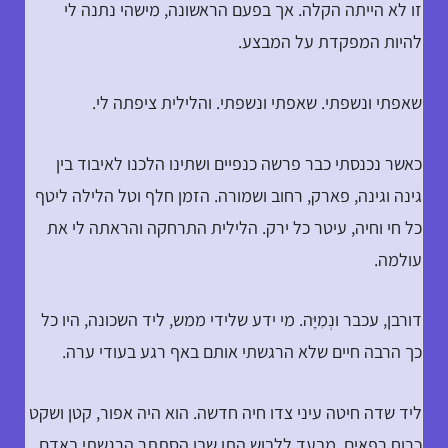
זו לא הייתה הקלה. אך בפעם הראשונה, מישהי נתנה לי
להיות המפקדת על המבצע.
שאפתי ונשפתי. שאפתי ונשפתי. והלילית ציפתה לי.
כאשר נכנסתי כבר פרשה כנפיים ושתינו הלכנו לאיבוד בין
גינה וגינה, פארק, רחוב ושמורה. הזמן חלף וטל הלילה ליטף
כל חי וחיה, עיטר כל ירק. הלילית התרחקה והראתה לי את
עולמה.
דורבן, עכבר ונְמִיָּה. מי ידע שלידי ממש, ליד השכונה, היו כל
כך הרבה חיים שלא הרגשתי אותם באף רגע בעודי ערה.
ליד שדה חיטה עיני צדו חיה חדשה. הוא היה אפור, קטן ושקט
כרוח רפאים. מבעד ללבוש התן שבו הסתתר הרגשתי באדם