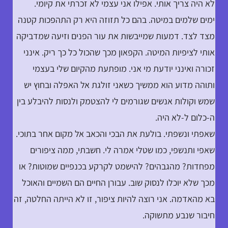
לא היה צריך אותי. אפילו אני עצמי לא זכרתי את קיומי.
ימים שלמים במיטה. בהם כל תזוזה היא רק התהפכות קטנה
מצד לצד. דמעות שמייבשות את עור הפנים וזיעה שמדביקה
אותי לציפיות המיטה. הקפאון מכך שהכול כל כך ריק. אינני
זכורה ואינני יודעת מי אני. מופתעת מהקיום שלי בעצמי
ותוהה מדוע הוא ממשיך כשאני זולגת אל האפלה ובחוץ יש
שמש וקולות אנשים שגורמים לי להצטמק ולנסות להיבלע בין
ה-כלום ל-לא היה.
שאפתי ונשפתי. בולעת את הבכי והכאב אל מקום אחר בתוכי.
שאפי ותנשפי, כמו שטלי אמרה לי. חשבתי, ממה ציפורים
מפחדות? מהגבהים? להישמט לקרקע בכנפיים שמוטות? או
מכך שלא יוכלו לנסוק שוב. עבורן החיים הם השמיים והאוכל
בא מהאדמה. אני רוצה להיות ציפור, זו לא הייתה החלטה, זה
חיבור שנבע מתשוקה.