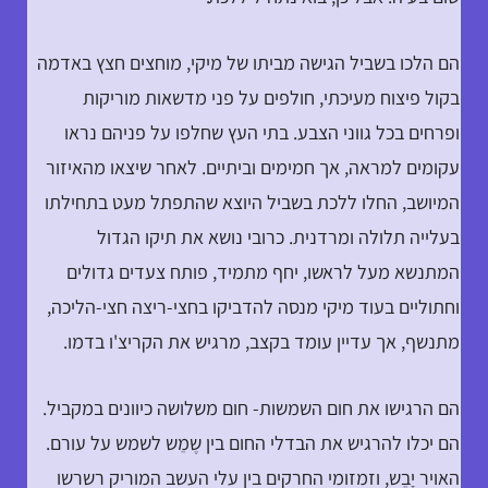
הם הלכו בשביל הגישה מביתו של מיקי, מוחצים חצץ באדמה
בקול פיצוח מעיכתי, חולפים על פני מדשאות מוריקות
ופרחים בכל גווני הצבע. בתי העץ שחלפו על פניהם נראו
עקומים למראה, אך חמימים וביתיים. לאחר שיצאו מהאיזור
המיושב, החלו ללכת בשביל היוצא שהתפתל מעט בתחילתו
בעלייה תלולה ומרדנית. כרובי נושא את תיקו הגדול
המתנשא מעל לראשו, יחף מתמיד, פותח צעדים גדולים
וחתוליים בעוד מיקי מנסה להדביקו בחצי-ריצה חצי-הליכה,
מתנשף, אך עדיין עומד בקצב, מרגיש את הקריצ'ו בדמו.
הם הרגישו את חום השמשות- חום משלושה כיוונים במקביל.
הם יכלו להרגיש את הבדלי החום בין שֶמֵש לשמש על עורם.
האויר יָבֵש, וזמזומי החרקים בין עלי העשב המוריק רשרשו