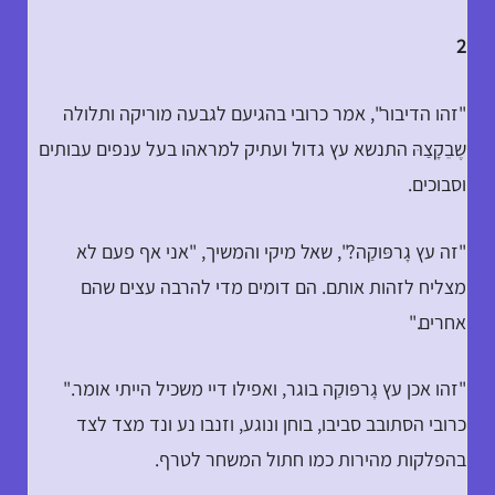
2
"זהו הדיבור", אמר כרובי בהגיעם לגבעה מוריקה ותלולה
שֶבֵקָצַהּ התנשא עץ גדול ועתיק למראהו בעל ענפים עבותים
וסבוכים.
"זה עץ גָרפּוקַה?", שאל מיקי והמשיך, "אני אף פעם לא
מצליח לזהות אותם. הם דומים מדי להרבה עצים שהם
אחרים."
"זהו אכן עץ גָרפּוקַה בוגר, ואפילו דיי משכיל הייתי אומר."
כרובי הסתובב סביבו, בוחן ונוגע, וזנבו נע ונד מצד לצד
בהפלקות מהירות כמו חתול המשחר לטרף.