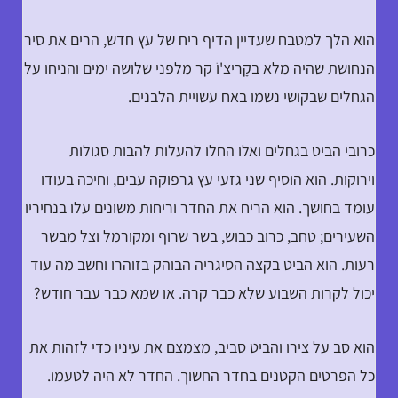
הוא הלך למטבח שעדיין הדיף ריח של עץ חדש, הרים את סיר
הנחושת שהיה מלא בקָריצ'וֹ קר מלפני שלושה ימים והניחו על
הגחלים שבקושי נשמו באח עשויית הלבנים.
כרובי הביט בגחלים ואלו החלו להעלות להבות סגולות
וירוקות. הוא הוסיף שני גזעי עץ גרפוקה עבים, וחיכה בעודו
עומד בחושך. הוא הריח את החדר וריחות משונים עלו בנחיריו
השעירים; טחב, כרוב כבוש, בשר שרוף ומקורמל וצל מבשר
רעות. הוא הביט בקצה הסיגריה הבוהק בזוהרו וחשב מה עוד
יכול לקרות השבוע שלא כבר קרה. או שמא כבר עבר חודש?
הוא סב על צירו והביט סביב, מצמצם את עיניו כדי לזהות את
כל הפרטים הקטנים בחדר החשוך. החדר לא היה לטעמו.