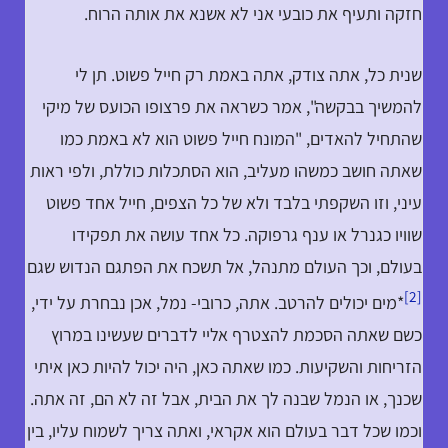
חזקה ותעיף את כובעי אני לא אשנא את אותה הרוח.
שנית כל, אתה צודק, אתה באמת רק חייל פשוט. תן לי
להמשיך בבקשה", אמר כשראה את פרצופו הכועס של מיקי
שהתחיל להאדים, "המונח חייל פשוט הוא לא באמת כמו
שאתה חושב כמשהו מעליב, הוא הסתכלות כוללת, ולפי ראות
עיני, וזו השקפתי בלבד ולא של כל הצפים, חייל אחד פשוט
שוויו כגנרל או ענף גרפוקה. כל אחד עושה את תפקידו
בעולם, וכך העולם מתנהל, אל תשכח את הפתגם הנדוש שגם
[2]
*מים יכולים להרטב. אתה, כרובי- נמל, אכן נבחרת על ידי,
כשם שאתה הסכמת להצטרף אליי לדברים שעשינו במרוץ
הזריחות והשקיעות. כמו שאתה כאן, היה יכול להיות כאן איתי
שכנך, או הנמל שבנה לך את הבית, אבל זה לא הם, זה אתה.
וכמו שכל דבר בעולם הוא אקראי, ואתה צריך לשמוח עליו, בין