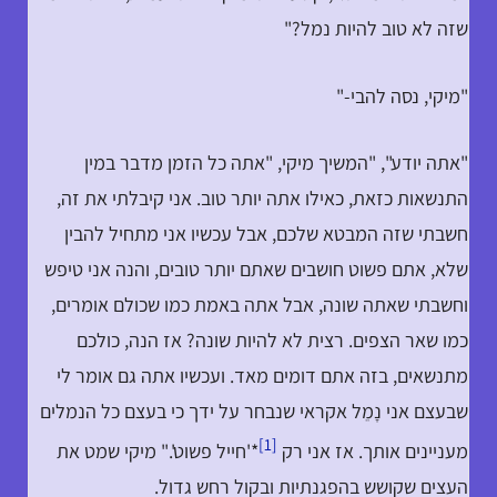
שזה לא טוב להיות נמל?"
"מיקי, נסה להבי-"
"אתה יודע", "המשיך מיקי, "אתה כל הזמן מדבר במין
התנשאות כזאת, כאילו אתה יותר טוב. אני קיבלתי את זה,
חשבתי שזה המבטא שלכם, אבל עכשיו אני מתחיל להבין
שלא, אתם פשוט חושבים שאתם יותר טובים, והנה אני טיפש
וחשבתי שאתה שונה, אבל אתה באמת כמו שכולם אומרים,
כמו שאר הצפים. רצית לא להיות שונה? אז הנה, כולכם
מתנשאים, בזה אתם דומים מאד. ועכשיו אתה גם אומר לי
שבעצם אני נָמֵל אקראי שנבחר על ידך כי בעצם כל הנמלים
[1]
מעניינים אותך. אז אני רק
*'חייל פשוט'." מיקי שמט את
העצים שקושש בהפגנתיות ובקול רחש גדול.