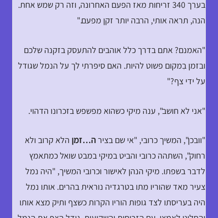
בערך 340 זריחות מאז הפעם האחרונה, וזה רק שמש אחת.
הנה, תראה אותי, הרבה יותר זקן מפעם."
"האמנם? אתם בדרך כלל אוהבים להתעסק בזקנה שלכם
ובזמן בִמקום פשוט להיות. האם סיפרתי לך על הנמל שגודל
על ידי צף?"
"אני לא חושב", ענה מיקי כשהוא מפשפש בזכרונו הדהוי.
"וובכן", המשיך כרובי, "אי שם בציר
ה…זמן
הלא קרוב ולא
רחוק", השתהה כרובי והביט במיקי במבט שואל כמתאמץ
לדבר בשפתו. מיקי הנהן לאישור וכרובי המשיך, "היה נמל
צעיר מאד שהוריו מתו בטרגדיה נוראית בהרים. אותו נמל
היה בעריסתו לצד גופות הוריו הקרות כשצף ותיק מצא אותו
והחליט לאמצו. עם הזריחות והשקיעות, גידל הצף את הנמל