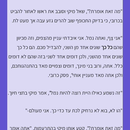
"מה זאת אומרת?", שאל מיקי וסובב את ראשו לאחור להביט
בכרובי, כי בדיוק התכופף שוב להרים גזע עבה אך מעט לח.
"אני צָף, ואתה נמל. אני איבדתי עניין מהצפים, וזה מכיוון
שהם
כל כך
שונים אחד מן השני, להבדיל מכם. הם כל כך
שונים אחד מהשני, ולכן דומים אחד לשני בזה שהם לא דומים
כלל. אתה, ורוב בני מינך, דומים וצפויים מאד בהתנהגותכם,
ולכן אתה מאד מעניין אותי", פסק כרובי.
"זה נשמע כאילו היית רוצה להיות נמל", אמר מיקי בחצי חיוך.
"הו לא, בוא לא נרחיק לכת עד כדי כך. אני מעולם-"
"מה זאת אומרת?", קטע אותו מיקי בהתרעמות, "אתה אומר