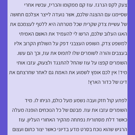
צעק לקס הנרגז. עוז קם ממקומו והכריז, עכשיו אחרי
שסיימנו עם ההצגה שלכם, אשר נועדה לייצר אצלכם תחושה
של עשיית צדק שקרית שכל מטרתה היא ללטף לעצמכם את
האגו העלוב שלכם, הרשו לי להעמיד את האשם האמיתי
למשפט צדק. השופט העצבני דפק על השולחן הקרוב אליו
בעצבים והורה לשומרים שלו לתפוס את עוז, וכך הם עשו.
השומרים קפצו על עוז שהחל להתנגד ולצעוק, עזבו אותי
מיד! אין לכם אומץ לשמוע את האמת גם לאחר שחרצתם את
דינו של כדור הארץ!
לפתע קול חזק ועבה נשמע מעל כולם, הניחו לו. מיד
השומרים עזבו את עוז. מבטם של כל הנוכחים הופנה מעלה
כאשר דלת מסתורית נפתחה מהקיר האחורי העליון. עוז
הרגיש שהוא נוכח בסרט מדע בדיוני כאשר יצור כתום ועצום