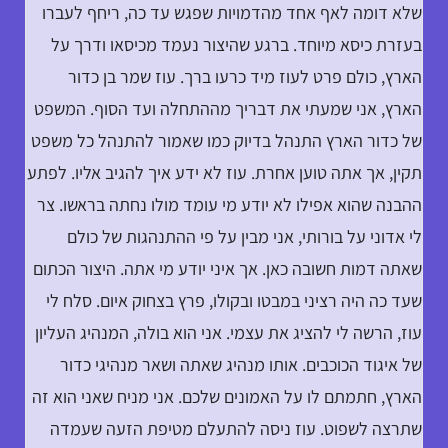
שלא דומה לאף אחד מהדמויות שפגש עד כה, ריחף לעברו
בעזרת כיסא מיוחד. ברגע שהיצור נעמד מכיסאו ודרך על
הארץ, כולם פרט לעוז מיד כרעו ברך. עוז שמר בן כדור
הארץ, אני שמעתי את דבריך מההתחלה ועד הסוף. המשפט
של כדור הארץ התנהל בדיוק כמו שאמור להתנהל כל משפט
תקין, אך אתה טוען אחרת. עוז לא ידע איך להגיב אליו. לפתע
ההבנה שהוא אפילו לא יודע מי עומד מולו נחתה בראשו. צר
לי אדוני על בורותי, אני מבין על פי ההתנהגות של כולם
שאתה דמות חשובה כאן. אך איני יודע מי אתה. היצור הכתום
שעד כה היה רציני במבטו ובקולו, פרץ בצחוק איום. סלח לי
עוז, הרשה לי להציג את עצמי. אני הוא בולה, המנהיג העליון
של איגוד הכוכבים. אותו מנהיג שאתה ושאר מנהיגי כדור
הארץ, חתמתם לו על האמונים שלכם. אני מניח שאני הוא זה
שתרצה לשפוט. עוז ניסה להתעלם מטיפת הזעה שעמדה