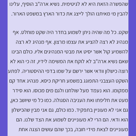
שהפשרה הזאת היא לא לגיטימית. נשיא ארה"ב הוסיף, עלינו
להבין מי מאיתנו הולך לייצג את כדור הארץ במשפט הארור.
שקט. כל מה שהיה ניתן לשמוע בחדר היה שקט מוחלט. אף
מנהיג לא רצה להציע את עצמו מרצון. אף מנהיג לא רצה
להשמיע קול אשר יסיט את מבטי המנהיגים אליו. כולם הבינו
שאם נשיא ארה"ב לא לוקח את המשימה לידיו, זה כי הוא לא
רוצה כישלון וודאי אשר ירשם על שמו בדפי ההיסטוריה. לפתע
השקט העצבני התפוגג במשמע חריקת כיסא. מנהיג אחד קם
ממקומו. הוא נעמד מעל שולחנו ולגם מים מכוסו. הוא סידר
מעט את חליפתו ואת העניבה הסגולה. כמו כל מי שיושב כאן,
גם אני לא מעוניין בתפקיד. כמו כולם, גם אני מבין שהכישלון
הוא ודאי. הם הרי לא מעוניינים לשמוע את הצד שלנו. הם
מעוניינים לצאת מידי חובה, בכך שהם עושים הצגה אחת