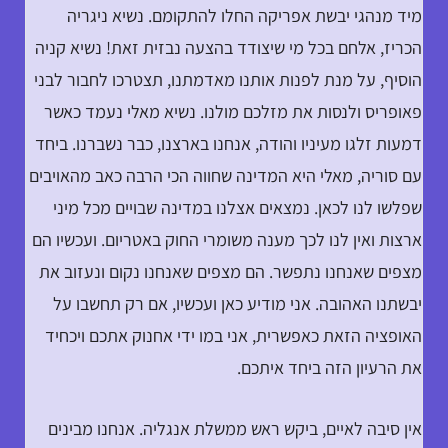
מיד מנהגי יבשת אפריקה החלו להתקומם. נשיא ניגריה
הכריז, אלחם בכל מי שיצודד בהצעה נבזית זאת! נשיא קניה
הוסיף, על מנת לפנות אותנו מאדמתנו, תצטרכו לחבור לבני
פאופריס ולנסות את מזלכם מולנו. נשיא מאלי נעמד כאשר
דמעות זלגו מעיניו והודה, אנחנו בארצנו, כבר נשברנו. ביחד
עם סוריה, מאלי היא המדינה שחווה הכי הרבה כאב מהאויבים
שפלשו לנו לכאן. נמצאים אצלנו במדינה שבויים מכל מיני
ארצות ואין לנו לכך מענה משומרי החוק באטריום. ועכשיו הם
מצפים שאנחנו נתפשר. הם מצפים שאנחנו נקום ונעזוב את
יבשתנו האהובה. אני מודיע כאן ועכשיו, אם רק תחשבו על
האופציה הזאת כאפשרית, אני במו ידי אחנוק אתכם ויכחיד
את הרעיון הזה ביחד איתכם.
אין סיבה לאיים, ביקש ראש ממשלת אנגליה. אנחנו מבינים