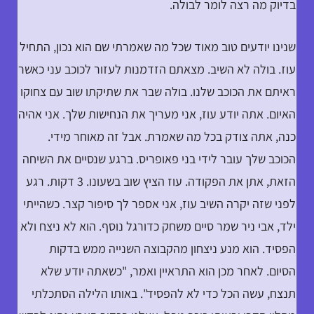
בדיוק מה רצה לומר לבולה.
שנינו יודעים טוב מאוד שכל מה שאמרתי שם הוא נכון, התחיל
עוז. בולה לא השיב. מצאתם הזדמנות לעזור לכוכב עני כאשר
ראיתם את הכוכב שלנו. בולה שבר את שתיקתו שוב עם צחוקו
האיום. אתה יודע עוז, אני מעריך את הנחישות שלך. אני אהיה
כנה, אתה צודק בכל מה שאמרת. אבל זה מאוחר מידי.
הכוכב שלך עובר לידי בני פאופריס. ברגע שנסיים את השיחה
הזאת, אתן את הפקודה. עוז הציץ שוב בשעונו. 3 דקות. רגע
לפני שזה יקרה השיב עוז, אני אספר לך סיפור קצר. כשהייתי
ילד, אבי ניר שמר סיים משחק כדורגל נוסף. הוא לא ניצח ולא
הפסיד. הוא מנע ניצחון מהקבוצה השנייה ממש בדקות
הסיום. לאחר מכן הוא התראיין ואמר, "כשאתה יודע שלא
תנצח, עשה הכל כדי לא להפסיד". באותו הלילה הסתכלתי