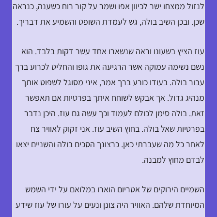
לנזול ממצחו ישר לכיוון אפו ושמר על קור רוח כשענה, כנראה
שכן. ובכן השיב בולה, גש לעמדת השופט והשמיע את דבריך.
עוז הציץ בשעונו וראה שנשארו אחד עשר דקות בלבד. הוא
נשם נשימה עמוקה אשר הרגיעה את גופו והחליט לכרוע ברך
עבור בולה. בעודו כורע ברך אמר, איני מסוגל לשפוט אותך
מנהיג גדול. אך אבקש לשוחח איתך בפרטיות אם תאפשר
זאת. בולה סימן לכולם לעמוד וכך עשה גם עוז. היכן נדבר
בפרטיות שאל בולה. בחוץ השיב עוז. אני זקוק לאוויר צח
לאחר כל מה שעברתי כאן. כרצונך הסכים בולה והשניים יצאו
לבדם מחוץ למבנה.
השמיים הירוקים של אטריום הוארו במלואם על ידי השמש
המיוחדת שלהם. האוויר היה צונן ונעים על עורו של עוז שידע