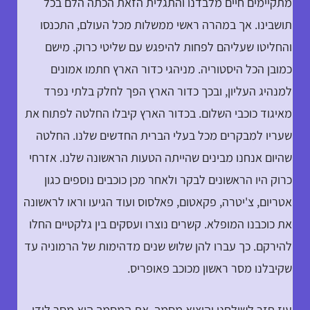
מתקיימים חיים מלבדנו והתגלית הזאת הכתה הלם בכל
תושבינו. אך במהרה ראשי ממשלות מכל העולם, התכנסו
והחליטו שעליהם לפחות להיפגש עם שליטי כרוק. מישם
כמובן הכל היסטוריה. מניהגי כדור הארץ חתמו אמונים
למנהיג העליון, ובכך כדור הארץ הפך לחלק בלתי נפרד
מאיגוד כוכבי השלום. בכדור הארץ קיבלו החלטה לפתוח את
שעריו למבקרים מכל בעלי הברית החדשים שלנו. החלטה
שהיום אנחנו מבינים שהייתה הטעות הראשונה שלנו. אזרחי
כרוק היו הראשונים לבקר ולאחר מכן כוכבים נוספים כגון
אטריום, צ'יטרה, פקאטום, פאלסוס ועוד הגיעו וראו לראשונה
את כוכבנו המופלא. קשרים נוצרו ועסקים בין גלקטיים החלו
להירקם. כך עברו להן שלוש שנים מדהימות של הרמוניה עד
שקיבלנו מסר ראשון מכוכב פאופריס.
עוז חזר לשולחנו והוציא מסמך. את המסמך הוא מסר לידי