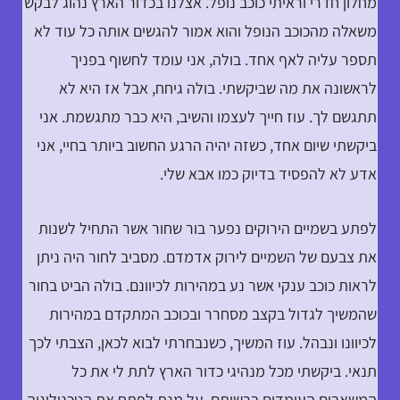
מחלון חדרי וראיתי כוכב נופל. אצלנו בכדור הארץ נהוג לבקש
משאלה מהכוכב הנופל והוא אמור להגשים אותה כל עוד לא
תספר עליה לאף אחד. בולה, אני עומד לחשוף בפניך
לראשונה את מה שביקשתי. בולה גיחח, אבל אז היא לא
תתגשם לך. עוז חייך לעצמו והשיב, היא כבר מתגשמת. אני
ביקשתי שיום אחד, כשזה יהיה הרגע החשוב ביותר בחיי, אני
אדע לא להפסיד בדיוק כמו אבא שלי.
לפתע בשמיים הירוקים נפער בור שחור אשר התחיל לשנות
את צבעם של השמיים לירוק אדמדם. מסביב לחור היה ניתן
לראות כוכב ענקי אשר נע במהירות לכיוונם. בולה הביט בחור
שהמשיך לגדול בקצב מסחרר ובכוכב המתקדם במהירות
לכיוונו ונבהל. עוז המשיך, כשנבחרתי לבוא לכאן, הצבתי לכך
תנאי. ביקשתי מכל מנהיגי כדור הארץ לתת לי את כל
המשאבים העומדים ברשותם, על מנת לפתח את הטכנולוגיה