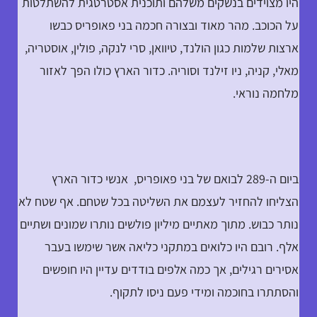
היו מצוידים בנשקים משלהם ותוכנית אסטרטגית להשתלטות
על הכוכב. מהר מאוד ובצורה חכמה בני פאופריס כבשו
ארצות שלמות כגון הולנד, טיוואן, סרי לנקה, פולין, אוסטריה,
מאלי, קניה, ניו זילנד וסוריה. כדור הארץ כולו הפך לאזור
מלחמה נוראי.
ביום ה-289 לבואם של בני פאופריס, אנשי כדור הארץ
הצליחו להחזיר לעצמם את השליטה בכל שטחם. אף שטח לא
נותר כבוש. מתוך מאתיים מיליון פולשים נותרו שמונים ושתיים
אלף. רובם היו כלואים במתקני כליאה אשר שימשו בעבר
אסירים רגילים, אך כמה אלפים בודדים עדיין היו חופשים
והסתתרו בחוכמה ומידי פעם ניסו לתקוף.