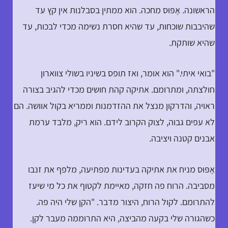
הראשונה. אָפּוּס מחכה. הוא ממתין בסבלנות אין קץ עד
שהיבבות שוכחות, עד שהיא חסרת נשימה מכדי לבכות, עד
שהיא שותקת.
"בואי איתי." הוא אומר, ואז תופס בשיניו בשולי צווארון
חולצתה, ומתרומם. אתיקה קהת חושים מכדי להגיב בצורה
ראויה, והדרקון מנצל את ההזדמנות וממריא בקול אוושה. הם
לא עפים גבוה, לצוק הקרוב לידם. הוא ריק, מלבד ערמת
אבנים קטנה ויציבה.
אָפּוּס מניח את אתיקה בעדינות מפתיעה, מלפף את זנבו
מסביבה. הרוח פה חזקה, מאיימת לקטוף את כל מי שיעז
להתרומם. לקול הרוח, היצור מדבר. "הקן שלי היה פה.
כשהגורה שלי בקעה מהביצה, היא התרוממה מעבר לקן.