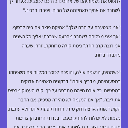
לתפוס את נשמותיהם של אהובינו בדרכם לכוכבים. אעזור לך
לשחרר את אחיך מאחיזתה של הרוח, ויפרדו דרכינו."
"אני מצטערת על הבת שלך." אתיקה פוצה את פיה לבסוף.
"אך איני מצליחה לשחרר מהכעס שצברתי אליך כל השנים.
אני רוצה קרב חוזר." נימת קולה מרוחקת, זרה. שערה
מתבדר ברוח.
"כשמתים, הנשמה עולה, והופכת לכוכב המלווה את משפחתו
במסעותיהם, מדריך אותם." דרקונים מאמינים אדוקים
במסטיות. כל אורח חייהם מתבסס על כך. קולו העמוק מרטיט
את ליבה. "אך אם הנשמה לא מהירה מספיק, אם הדבר
הקושר אותה ארצה חזק מידי, הרוח תופסת אותה ולא עוזבת.
נשמות לא יכולות להחזיק מעמד בנדודי הרוח. הן צריכות
מקום קבוע, יציב. כדי לשחרר אותן, צריך קודם לשחרר את