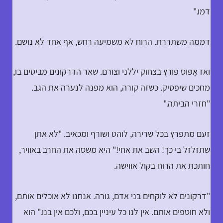
דמו."
דממה משתררת. הרוח לא משמיעה רחש, אף אחד לא נושם.
ואז אָפּוּס פורץ בצחוק יללני וצורם. שאר הדרקונים מביטים בו,
מחכים שיפסיק. כשזה קורה, הוא מפנה לנערה את הגב.
"חזרי הביתה."
זעם מתפרץ בכל שרירה, לוהט ושורף ומכאיב. "לא אתן
שתזלזל בי כך! השב את אחי!" היא משסה את החרב באוויר,
חותכת את הרוח בקול אווישה.
"דרקונים לא לוקחים בני אדם, גורה. אנחנו לא אוכלים אותם,
ולא חוטפים אותם. אין לנו כל עיניין בכם, ולכם אין בנו." הוא