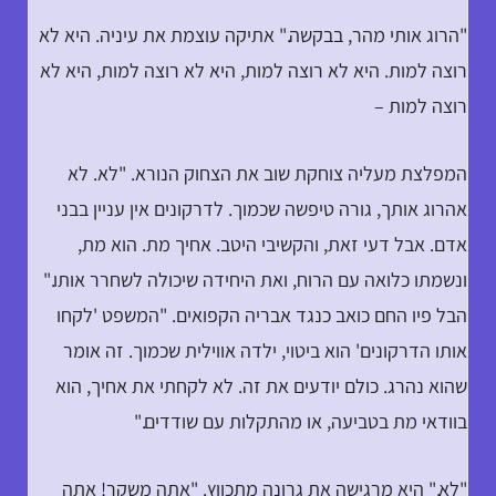
"הרוג אותי מהר, בבקשה." אתיקה עוצמת את עיניה. היא לא
רוצה למות. היא לא רוצה למות, היא לא רוצה למות, היא לא
רוצה למות –
המפלצת מעליה צוחקת שוב את הצחוק הנורא. "לא. לא
אהרוג אותך, גורה טיפשה שכמוך. לדרקונים אין עניין בבני
אדם. אבל דעי זאת, והקשיבי היטב. אחיך מת. הוא מת,
ונשמתו כלואה עם הרוח, ואת היחידה שיכולה לשחרר אותו."
הבל פיו החם כואב כנגד אבריה הקפואים. "המשפט 'לקחו
אותו הדרקונים' הוא ביטוי, ילדה אווילית שכמוך. זה אומר
שהוא נהרג. כולם יודעים את זה. לא לקחתי את אחיך, הוא
בוודאי מת בטביעה, או מהתקלות עם שודדים."
"לא," היא מרגישה את גרונה מתכווץ. "אתה משקר! אתה