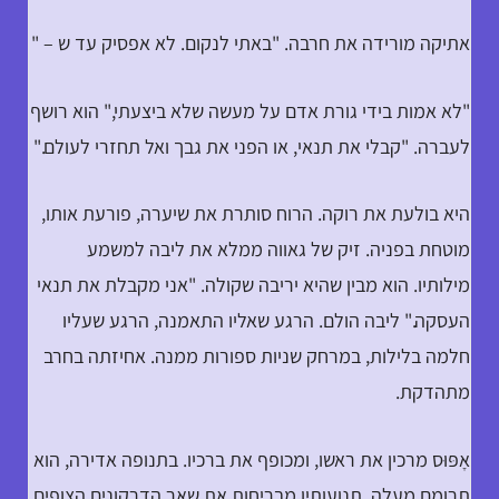
אתיקה מורידה את חרבה. "באתי לנקום. לא אפסיק עד ש – "
"לא אמות בידי גורת אדם על מעשה שלא ביצעתי," הוא רושף
לעברה. "קבלי את תנאי, או הפני את גבך ואל תחזרי לעולם."
היא בולעת את רוקה. הרוח סותרת את שיערה, פורעת אותו,
מוטחת בפניה. זיק של גאווה ממלא את ליבה למשמע
מילותיו. הוא מבין שהיא יריבה שקולה. "אני מקבלת את תנאי
העסקה." ליבה הולם. הרגע שאליו התאמנה, הרגע שעליו
חלמה בלילות, במרחק שניות ספורות ממנה. אחיזתה בחרב
מתהדקת.
אָפּוּס מרכין את ראשו, ומכופף את ברכיו. בתנופה אדירה, הוא
תרומם מעלה. תנועותיו מבריחות את שאר הדרקונים הצופים