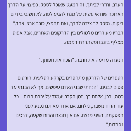
הערב, וחזרי לביתך. זה המעט שאוכל לספק, כפיצוי על הדרך
הארוכה שוודאי עשית על מנת להגיע לפה. לא תשובי בידיים
ריקות. נספק לך צידה לדרך, ואם תחפצי, כוכב ארצי אחד."
דבריו מעוררים מלמולים בין הדרקונים האחרים, אבל אָפּוּס
מצליף בזנבו ומשתררת דממה.
הנערה מרימה את חרבה. "הוכח את חפותך."
הטפרים של הדרקון מתחפרים בקרקע הסלעית, חורטים
פסים לבנים. "הנחתי שבני האדם טיפשים, אך לא הבנתי עד
כמה. ובכן, אלחם בך. זמן הקרב יעמוד על יבבת הרוח – כל
עוד הרוח נושבת, נילחם. אם אחד מאיתנו נכנע לפני
הפסקתה, השני מנצח. אם אין מנצח והרוח שקטה, דרכינו
נפרדות."