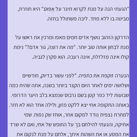
"הגעתי הנה על מנת לקרוא תיגר על אָפּוּס." היא חוזרת,
מביטה בו ללא פחד. ליבה משתולל בחזה.
הדרקון הזהוב נושף אדים חמים מאפו ומרכין את ראשו על
מנת לבחון אותה טוב יותר. "מה את רוצה, גור אדם?" נימת
קולו אינה מזלזלת, אינה רעבה. הוא סקרן לגביה.
הנערה זוקפת את כתפיה. "לפני עשור בדיוק, חודשיים
ושלושה ימים לאחר היום הקצר ביותר בשנה, אתה שהית כמה
שבועות ליד כפר קטן בשם נרבוס שנמצא בלב היער הדרומי.
באותה התקופה אחי יצא ללקט מזון, ולילה אחד הוא לא חזר.
למחרת נצפית נודד למקום אחר, אוחז שק נפוח. שמי
אתיקה, והגעתי להילחם בך על החופש של אחי, ואם לא שרד
את המסע או את השהות איתך, אלחם על מנת לנקום את