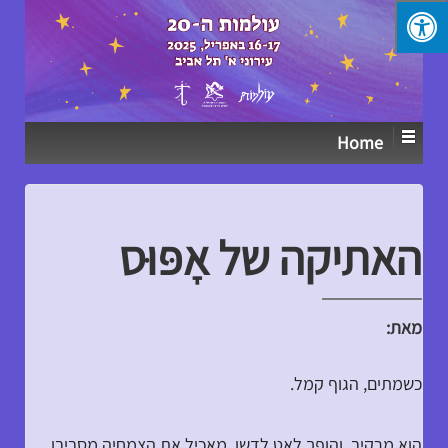
↓
SKIP
TO
MAIN
CONTENT
Home
האתיקה של אָפּוּס
מאת:
כשמתים, הגוף קמל.
הוא מרקיב, והופך לאט לדשן, מאכיל את הצמחיה מסביבו,