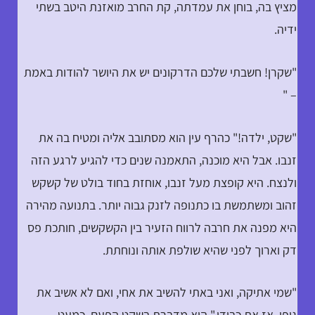
מציץ בה, בוחן את עמדתה, קת החרב מואזנת היטב בשתי
ידיה.
"שקרן! חשבתי שלכם הדרקונים יש את היושר להודות באמת
– "
"שקט, ילדה!" כהרף עין הוא מסתובב אליה ומטיח בה את
זנבו. אבל היא מוכנה, התאמנה שנים כדי להגיע לרגע הזה
ולנצח. היא קופצת מעל זנבו, אוחזת בחוד בולט של קשקש
זהוב ומשתמשת בו כתנופה לזנק גבוה יותר. בתנועה מהירה
היא מפנה את חרבה לרווח הזעיר בין הקשקשים, חותכת פס
דק וארוך לפני שהיא שולפת אותה ונוחתת.
"שמי אתיקה, ואני באתי להשיב את אחי, ואם לא אשיב את
גופו, אז את כבודו," היא מדברת בשקט הפעם, כמעט