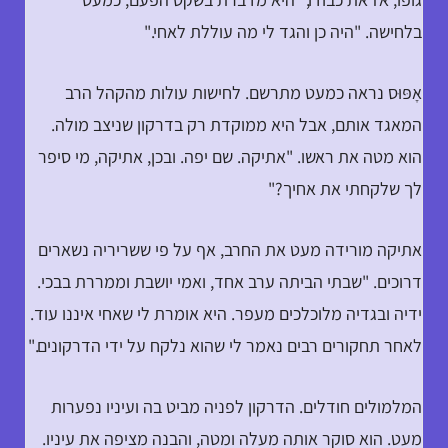
בלחישה. "היה כן והגד לי מה עוללת לאחי."
אָפּוּס נראה כמעט מתרשם. לחישות עולות מהקהל הרב
המאגד אותם, אבל היא ממוקדת רק בדרקון שניצב מולה.
הוא מטה את ראשו. "אתיקה. שם יפה. ובכן, אתיקה, מי סיפר
לך שלקחתי את אחיך?"
אתיקה מורידה מעט את החרב, אף על פי ששריריה נשארים
דרוכים. "שבתי הביתה ערב אחד, ואמי יושבת וממררת בבכי.
ידיה ובגדיה מלוכלכים מעפר. היא אומרת לי שאחי איננו עוד.
לאחר תחקורים רבים נאמר לי שהוא נלקח על ידי הדרקונים."
המלמולים חודלים. הדרקון לפניה מביט בה ועיניו נפערות
מעט. הוא סוקר אותה מעלה ומטה, והבנה מציפה את עיניו.