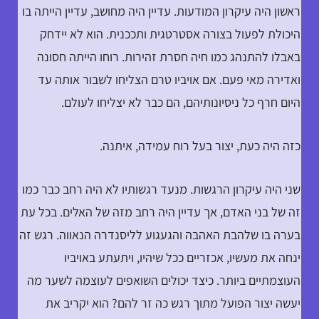
ראשון היה עיקרון המודעות. עדיין היה מחושב, עדיין הייתה בו
היכולת לפעול בצורה אסטרטגית ותככנית. הוא לא יידחק
באבלו להתנהג כמו חיה חסרת זהירות. רוחו הייתה חסונה
ואדירה מאי פעם. אם אויביו טרם הצליחו לשבור אותה עד
היום חרף כל ניסיונותיהם, הם כבר לא יצליחו לעולם.
כזה היה כעת, יצור בעל רוח עמידה, איתנה.
שני היה עיקרון הרגשות. מנעד רגשותיו לא היה רחב כבר כמו
זה של בני האדם, אך עדיין היה רחב מזה של האלים. בכל עת
בערה בו שלהבת האהבה והגעגוע לליסנדרה הנאווה. רגש זה
ינחה את מעשיו, אכזריים ככל שיהיו, ויתעתע באויביו
העוצמתיים ביותר. כיצד יכולים השואפים לעוצמה לשער מה
יעשה יצור הפועל מתוך רגש כה זר להם? הוא יקריב את