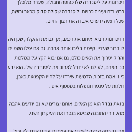
זיכרונות על ליסנדרה שלו כפופה וחבולה, שערה מלוכלך
בבוץ ודם ועיניה כבויות. ליסנדרה שקולה סדוק מכאב ובושה,
שכל רואיה ידעו כי איבדה את רצון החיים.
הזיכרונות הביאו איתם את הכאב, אך גם את ההקלה, שכן היה
לו ברור שעדיין קיימת בליבו אותה אהבה. גם אם יפלו השמיים
והריק יטרוף את האיים כולם, גם אם יבוא הקץ על ממלכות
בני האדם, לעולם לא יחדל לאהוב את ליסנדרה שלו. הוא ידע
כי זו אמת בזכות הדמעות שירדו על לחייו הקפואות כאבן,
זולגות על סנטרו ונופלות בטפטוף איטי.
בזאת נבדל הוא מן האלים, אותם יצורים שאינם יודעים אהבה
מהי. זוהי התובנה שביטא בנסחו את העיקרון השני.
אך עד כמה שרצה לשכנע את עצמו כי עודנו אדם, לא יכול