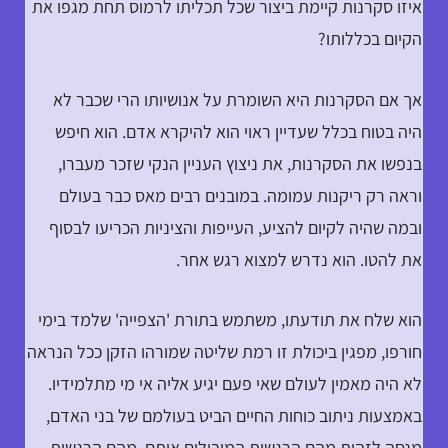
איזו סקרנות קיימת ביצור שכל תכליתו לרמוס תחת מגפו את
הקיום בכללותו?
אך אם הסקרנות היא השומרת על אנושיותו הרי שכבר לא
היה בטוח בכלל שעדיין ראוי הוא להיקרא אדם. הוא חיפש
בנפשו את הסקרנות, את ניצוץ העניין הנקי שזכר מעברו,
וראה רק ריקנות עמומה. במובנים רבים מאס כבר בעולם
ובמה שהיה לקיום להציע, העייפות והציניות הכריעו לבסוף
את להטו. הוא נדרש למצוא רגש אחר.
הוא שלח את תודעתו, משתמש בתורת 'הצפייה' שלמד בימי
חורפו, מפגין ביכולת זו רמת שליטה שמורהו הזקן ככל הנראה
לא היה מאמין לעולם שאי פעם יגיע אליה אי מי מתלמידיו.
באמצעות ניתוב כוחות החיים הביט בעולמם של בני האדם,
מנסה לזהות מהם הרגשות המובילים אותם. מהם הרגשות