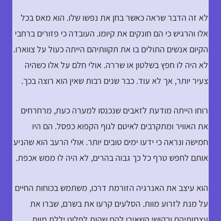
לא זה הדבר שראה כאשר בחן את נפשו שלו. הוא מאס בכל
אלו והרגיש כי הם חונקים את קיומו. העובדה כי פזורים ברחבי
הקיום אנשים התולים בו את תקוותיהם הייתה כעול על צווארו.
לא היה לו חפץ בשלטון או שררה. אולי חלם על אלו כשהיה
צעיר יותר, אך לא עוד. כבר שנים רבות שאין הוא רוצה בכך.
רוחו הייתה מודעת לזאבים שנכנסו למערה כעת, מרחרחים
את האוויר ומתקרבים לאיטם לגוף הקפוא כפסל. הם היו
חמישה ונראה כי ידעו ימים טובים יותר. אולי הרעב הוא שהניע
אותם לחפש טרף כל כך גבוה בהרים, לא היה לו ממש אכפת.
הוא עיצב את האנרגיה הזורמת דרכו, משתמש בכוחות החיים
על מנת לזרוע מוות. הסלעים קרעו את בשרם, שברו את
עצמותיהם ובקושי השאירו להם שהות לפלוט יללת מוות