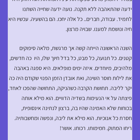
ידעה שהתאהבה ללא תקנה. נועה ידעה שחייה השתנו
לתמיד. עבודה, חברים.. כל אלה יחכו. הם בהשעיה. עכשיו היא
חיה ונושמת למענו. שבויה מרצון.
השנה הראשונה הייתה קשה אך מרגשת, מלאה סיפוקים
קטנים. כל תנועה, כל מבט, כל בדל חיוך שלו, היו כה חדשים,
מלהיבים, מיוחדים. איזה ימים מופלאים. היא ספגה באהבה
את לילות חוסר השינה, ואת אובדן הזמן הפנוי שקודם היה כה
יקר לליבה. תחושת הקרבה כשהניקה, התחושה שהפכו לאחד,
פיצתה על אי הנעימות בשדיה הדוויים. הוא מילא אותה
בכוחות שלא האמינה שהיו בה, ברצון לנתינה אינסופית,
חסרת כל אנוכיות. הוא מילא את ליבה, ונפשה ומחשבותיה.
ריחו המתוק. חמימותו. רכותו. אושר!