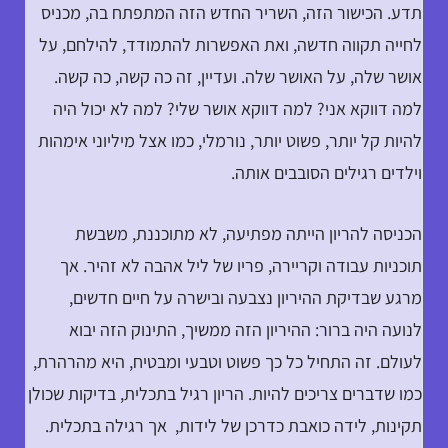
תדע. הכישור הזה, השריר החדש הזה המתפתח בה, מכניס
לחייה תקווה חדשה, ואת האפשרות להתמודד, להילחם, על
אושר שלה, על האושר שלה. ועדיין, זה כה קשה, כה קשה.
למה דווקא אני? למה דווקא אושר שלי? למה לא יכול היה
להיות קל יותר, פשוט יותר, נורמלי, כמו אצל מיליוני אימהות
וילדים רגילים הסובבים אותה.
הכניסה להריון הייתה מפתיעה, לא מתוכננת, משבשת
תוכניות עבודה וקריירה, פריו של ליל אהבה לא זהיר. אך
מרגע שבדיקת ההיריון נצבעה ובישרה על חיים חדשים,
לנועה היה ברור: ההיריון הזה ממשיך, התינוק הזה יבוא
לעולם. זה התחיל כל כך פשוט וטבעי ומבטיח, היא מהרהרת,
כמו שדברים צריכים להיות. הריון רגיל בתכלית, בדיקות שכולן
תקינות, לידה כואבת כדרכן של לידות, אך רגילה בתכלית.