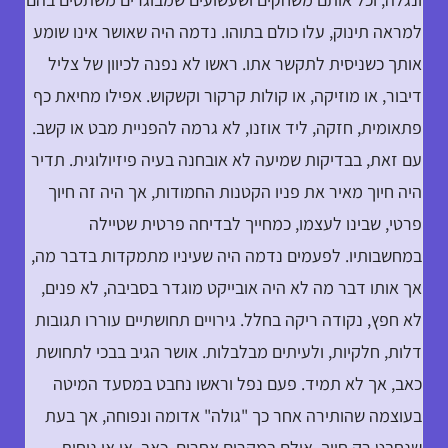
למראה תינוק, עלו כולם בתוהו. נדמה היה שאושר אינו שומע
אותך כשניסית לתקשר אתו. ראשו לא נפנה לכיוון של צליל
דיבור, או מוזיקה, או קולות קרקור וקשקוש. אפילו מחיאת כף
פתאומית, חזקה, ליד אוזנו, לא גרמה להפניית מבט או קשב.
עם זאת, בבדיקות שמיעה לא אובחנה בעיה פיזיולוגית. תדיר
היה חיוך מאיר את פניו הקטנות החמודות, אך היה זה חיוך
פרטי, שבינו לעצמו, כמחייך לבדיחה פרטית שטיילה
במחשבותיו. לפעמים נדמה היה שעיניו מתמקדות בדבר מה,
אך אותו דבר מה לא היה אובייקט מוגדר בסביבה, לא פנים,
לא חפץ, נקודה ריקה בחלל. גירויים תחושתיים עוררו תגובות
דלות, חלקיות, ולעיתים מבלבלות. אושר הגיב בבכי לתחושת
כאב, אך לא תמיד. פעם נפל וראשו נחבט במסעד המיטה
בעוצמה שהותירה אחר כך "גולה" אדומה ונפוחה, אך בעת
שנחבט רק חייך. אולם במקרים אחרים, כאב, או אי נוחות