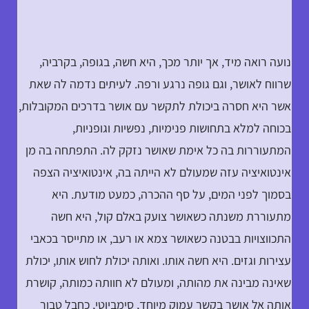
נועה רואה מיד, אך יותר מכך, היא חשה, בגופה, בקרביה,
שרווח לאושר, וגם גופה נרגע ורפה. לעיתים נדמה לה שאת
אשר היא חסרה ביכולת לתקשר עם אושר בדרכים המקובלות,
בכוחה למלא בתחושות פנימיות, נפשיות וגופניות,
המתעוררות בה כל אימת שאושר נזקק לה. התפתחה בה מן
אינטואיציה עזה שמעולם לא הייתה בה, אינטואיציה הצפה
בסמוך לפני המים, על סף ההכרה, כמעט מודעת. היא
מתעוררת משנתה כשאושר צועק באלם קול, היא חשה
התכווצויות בבטנה כשאושר צמא או רעב, או מתייסר בכאבי
עצירות וגזים. היא חשה אותו. ואותה יכולת לחוש אותו, יכולת
שאינה מבינה את מהותה, ומעולם לא חוותה כמותה, קושרת
אותה אל אושר בקשר עמוק מיוחד, סימביוטי, כחבל טבור