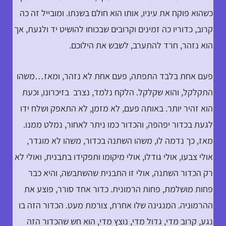
כשהוא פוקח את עיניו, אותו הוא חולם בשנתו. ומובייל זה כה
קרוב, כדוריו כה זמינים וקרובים שבכוחו להושיט יד ולגעת, אך
הוא נזהר, חרד להתערב, לשבש את הילוכם.
פעם אחת בלבד התפתה, פעם אחת לא נזהר, ומאז…משהו
התקלקל, והוא שקלקל. הלקח נלמד, נצרב בזיכרונו, וכעת
הוא זהיר יותר. באותה פעם, לא מזמן, לא התאפק ושלח ידו
לגעת בכדור יפהפה, והכדור כמו ניתר לאחור, נמלט ממנו.
מאז, כך נדמה לו, משהו השתנה בכדור, משהו לא מוגדר,
אולי צבעו, אולי גודלו, אולי מיקומו ותפקידו בתבנית, ואולי לא
רק הכדור השתנה, אולי זו התבנית שהשתבשה, והיא כבר
פחות מושלמת, פחות הרמונית. כדור אחד סורר, פוצע את
ההרמוניה. המנגינה שלו אחרת, צורמת מעט. הכדור הזה בו
נגע, קרוב מדי, גדול מדי, נוצץ מדי, הוא חש שהכדור הזה