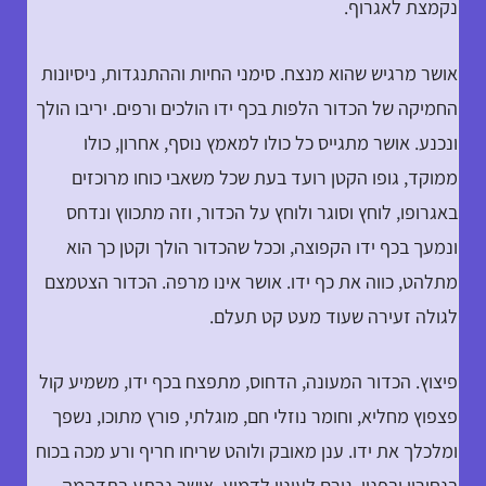
נקמצת לאגרוף.
אושר מרגיש שהוא מנצח. סימני החיות וההתנגדות, ניסיונות
החמיקה של הכדור הלפות בכף ידו הולכים ורפים. יריבו הולך
ונכנע. אושר מתגייס כל כולו למאמץ נוסף, אחרון, כולו
ממוקד, גופו הקטן רועד בעת שכל משאבי כוחו מרוכזים
באגרופו, לוחץ וסוגר ולוחץ על הכדור, וזה מתכווץ ונדחס
ונמעך בכף ידו הקפוצה, וככל שהכדור הולך וקטן כך הוא
מתלהט, כווה את כף ידו. אושר אינו מרפה. הכדור הצטמצם
לגולה זעירה שעוד מעט קט תעלם.
פיצוץ. הכדור המעונה, הדחוס, מתפצח בכף ידו, משמיע קול
פצפוץ מחליא, וחומר נוזלי חם, מוגלתי, פורץ מתוכו, נשפך
ומלכלך את ידו. ענן מאובק ולוהט שריחו חריף ורע מכה בכוח
בנחיריו ובפניו, גורם לעיניו לדמוע. אושר נרתע בתדהמה