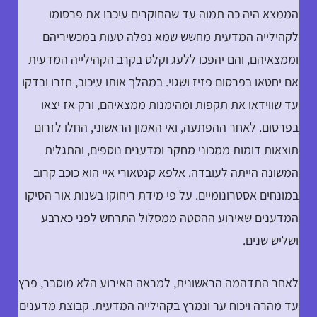
הממצא היה כה תמוה עד שהחוקרים עיכבו את פרסומו
לקהילייה המדעית מחשש שמא נפלה טעות במכשיריהם
וממצאיהם, והם יהפכו ללעג וקלס בקרב הקהילייה המדעית
אם יחטאו בפרסום פזיז ושגוי. במהלך אותו עיכוב, חזרו ובדקו
עד שווידאו את תקפות ומהימנות ממצאיהם, ורק אז יצאו
בפרסום. לאחר ההפתעה, ואי האמון הראשוני, החלו לזרום
תוצאות דומות ממכוני מחקר ומדענים נוספים, והתגלית
המשונה הייתה לעובדה. אלפא קנטאורי איי הוא כוכב קרוב
במונחים אסטרונומיים. על פי מידת ריחוקו בשנות אור הסיקו
המדענים שאירוע ההסטה ממסלול התרחש לפני כארבע
ושליש שנים.
לאחר התדהמה הראשונית, למראה האירוע הלא מוסבר, פרץ
עד מהרה ויכוח ער ונמרץ בקהילייה המדעית. קבוצת מדענים