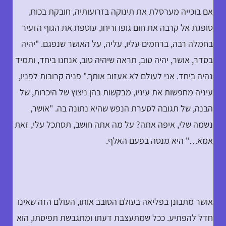
אם בוכייה מערסלת את תינוקה בזרועותיה, חובקת בכוח,
סופגת אל קרבה את חום גופו וריחו, עוטפת את הגוף הזעיר
בחמלה רבה, ברחמים עליו, עליה, על האושר שנפגם. "יהיה
בסדר, אושר, יהיה טוב, תראה שיהיה טוב, אנחנו ביחד, ותמיד
נהיה ביחד. אני לעולם לא אעזוב אותך." פניה קרובות לפניו,
עיניה מחפשות את עיניו, מבקשות בהן ניצוץ של היכרות, של
הבנה, של תגובה לסערת הנפש שהיא נתונה בה. "אושר,
נשמה שלי, איפה אתה? על מה אתה חושב, תסתכל עלי, זאת
אמא…" היא מנסה בפעם האלף.
אושר מתבונן בפליאה בעולם הסובב אותו, העולם הזה שאינו
חדל להפתיע. ככל שמתעצבת דעתו ומתגבשת תפיסתו, הוא