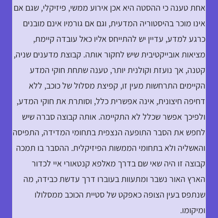
אחת טענה כי ההסטה היא אכן אירוע ממשי, פיזיקלי, שגם אם
אינו מוכר בהיסטוריה המדעית, וגם אם גורמיו אינם מובנים
כרגע למדע, עדיין יש להתייחס אליו כאל עובדה קיימת,
מציאות אובייקטיבית שיש לחקור אותה. קבוצת מדענים שניה,
קטנה, אך נועזת וקולנית יותר, טענה שתחת חוקי המדע
הקיימים התרחשות מעין זו, קפיצת מסלול של כוכב, ללא
דחיפה חיצונית, אינה אפשרית כלל, וסותרת את חוקי המדע,
ולפיכך אפשר שכלל לא התקיימה. אותה קבוצה סברה שיש
לחפש את הסבר התופעה הנצפית בתחומי המדידה, התפיסה
והאשליה ולא בתחומי הממשות הפיזיקלית. ההסבר בו תמכה
קבוצה זו היה שאי שם בדרך מאלפא קנטאורי איי לכדור
הארץ האור נשבר ומתעוות בעוברו דרך עדשת כבידה, מה
שנתפס בעין הצופה כאפקט של סטיית הכוכב ממסלולו
ומיקומו.