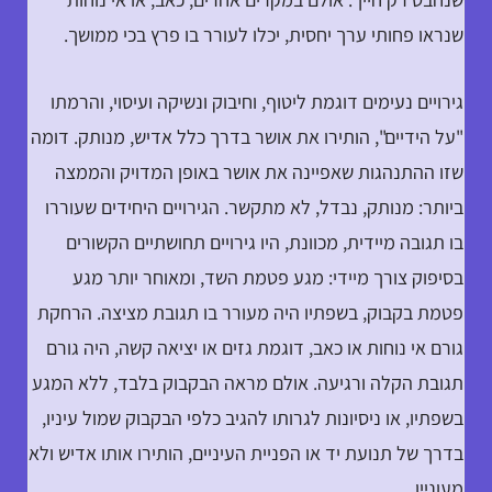
שנראו פחותי ערך יחסית, יכלו לעורר בו פרץ בכי ממושך.
גירויים נעימים דוגמת ליטוף, וחיבוק ונשיקה ועיסוי, והרמתו
"על הידיים", הותירו את אושר בדרך כלל אדיש, מנותק. דומה
שזו ההתנהגות שאפיינה את אושר באופן המדויק והממצה
ביותר: מנותק, נבדל, לא מתקשר. הגירויים היחידים שעוררו
בו תגובה מיידית, מכוונת, היו גירויים תחושתיים הקשורים
בסיפוק צורך מיידי: מגע פטמת השד, ומאוחר יותר מגע
פטמת בקבוק, בשפתיו היה מעורר בו תגובת מציצה. הרחקת
גורם אי נוחות או כאב, דוגמת גזים או יציאה קשה, היה גורם
תגובת הקלה ורגיעה. אולם מראה הבקבוק בלבד, ללא המגע
בשפתיו, או ניסיונות לגרותו להגיב כלפי הבקבוק שמול עיניו,
בדרך של תנועת יד או הפניית העיניים, הותירו אותו אדיש ולא
מעוניין.