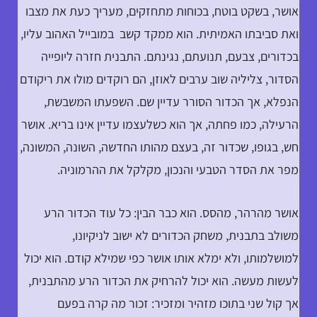
אושר, בשקט בוטח, בכוחות מתחזקים, מעריך כעת את מצבו
ואת סביבתו האמיתית. הוא ממקד קשב במובייל האהוב עליו,
בכדורים, צבעם, תנועתם, נגינתם. התבנית חזרה ליופייה
הסדור, צליליה שוב ערבים לאוזן, הם רוקדים מולו את ריקודם
הנפלא, אך הכדור הסורר עדיין שם. השפעתו המשבשת,
הרעילה, כמו פחתה, אך הוא כשלעצמו עדיין אינו בריא. אושר
חש, בגופו, שכדור זה, בעצם מהותו החדשה, השונה, המשונה,
מפר את הסדר הטבעי והנכון, מקלקל את ההרמוניה.
אושר מהרהר, מהסס. הוא כבר הבין: כל עוד הכדור הרע
משולב בתבנית, משחק הכדורים לא ישוב לניקיונו,
למושלמותו, ולא ימלא אותו אושר כפי שמילא קודם. הוא יכול
לעשות מעשה. הוא יכול להרחיק את הכדור הרע מהתבנית,
אך קול שני בתוכו מזהיר ומזכיר: זכור מה קרה בפעם