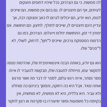
לה ממשות. כי גם הצרכים, ככל שיהיו דחופים וזועקים
לעיתים, אף הם חיצוניים לו. גם בהם אין ממשות. הם שייכים
לגופו, הוא יודע, הם יכולים לגרום לו כאב ומצוקה רבה, אך
עדיין הינם חיצוניים לו, שייכים לחולף, לחיצון. הם תחושות. אם
ימתין די זמן, התחושות יחלפו וייעלמו. הצרכים, כמו גם
הדמות המספקת צרכים, שייכים ל"חוץ", לרחוק, לשולי, לא
ל"פנים" שלו.
הוא גם יודע, באותה הבנה אינטואיטיבית שלו, שהדמות מנסה
לתקשר עמו, מייחלת לתגובה שלו, מבקשת להעביר לו איזה
מסר נסתר, איזה רגש עלום, לספר לו דבר מה אשר מרגש
אותה מאד. אבל היא כה רחוקה, והמסך ביניהם כה מוחלט
ולא עביר. היא צללית, היא לא ממשית, לא מוחשית, אין
בקיומה כל משמעות ופשר שיעוררו בו סקרנות או רצון לחקור