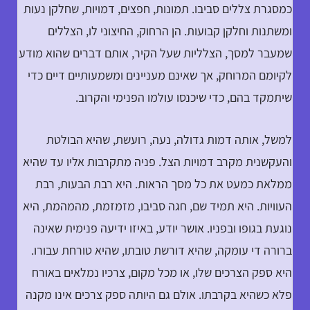
כמסגרת צללים סביבו. תמונות, חפצים, דמויות, שחלקן נעות
ומשתנות וחלקן קבועות. הן הרחוק, החיצוני לו, הצללים
שמעבר למסך, הצלליות שעל הקיר, אותם דברים שהוא מודע
לקיומם המרוחק, אך שאינם מעניינים ומשמעותיים דיים כדי
שיתמקד בהם, כדי שיכנסו עולמו הפנימי והקרוב.
למשל, אותה דמות גדולה, נעה, רועשת, שהיא הבולטת
והעקשנית מקרב דמויות הצל. פניה מתקרבות אליו עד שהיא
ממלאת כמעט את כל מסך הראות. היא רבת הבעות, רבת
העוויות. היא תמיד שם, חגה סביבו, מזמזמת, מהמהמת, היא
נוגעת בגופו ובפניו. אושר יודע, באיזו ידיעה פנימית שאינה
ברורה די עומקה, שהיא דורשת טובתו, שהיא טורחת עבורו.
היא ספק הצרכים שלו, או מכל מקום, צרכיו נמלאים באורח
פלא כשהיא בקרבתו. אולם גם היותה ספק צרכים אינו מקנה