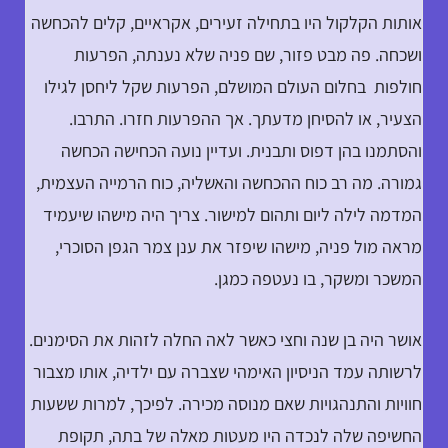
אותות הקלקול היו בתחילה זעירים, אקראיים, קלים להכחשה
ושכחה. פה מבט פזור, שם פניה שלא נענתה, הפרעות
חולפות בחלום העולם המושלם, הפרעות שקל ליחסן לגילו
הצעיר, או להסיחן מדעתך. אך ההפרעות חזרו. התרבו.
והסתמנו בהן דפוס ותבנית. ועדיין נועה הכחישה הכחשה
גמורה. מה רב כוח ההכחשה והאשליה, כוח הרמייה העצמית,
המדמה לילה ליום ותהום למישור. צריך היה מישהו שיעמיד
מראה מול פניה, מישהו שיפזר את ענן צמר הגפן הסוכרי,
המשכר ומשקר, בו נעטפה כמגן.
אושר היה בן שנה וחצי כאשר לאה החלה לזהות את הסימנים.
לרשותה עמד הניסיון האימהי שצברה עם ילדיה, אותו מצבור
חוויות והתנהגויות שאם מנוסה מכירה. לפיכך, למרות ששעות
החשיפה שלה לנכדה היו מעטות מאלה של בתה, תקופת