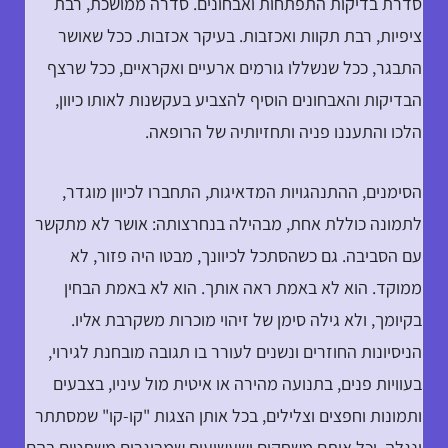
סדרת בדיקות התפתחות ואבחונים. סדרה ממושכת, רבת
ציפיות, רבת תקוות ואכזבות. בעיקר אכזבות. ככל שאושר
התבגר, ככל שנשללו גורמים ארעיים ואקראיים, ככל שרצף
הבדיקות והאבחונים הוסיף להצביע בעקשנות לאותו כיוון,
הלכו והתעננו פניה ותחזיותיה של הרופאה.
הסימנים, ההתנהגויות המדאיגות, התחברו לכיוון מוגדר,
לתמונה כוללת אחת, מבהילה בנחרצותה: אושר לא מתקשר
עם הסביבה. גם כשהסתכל לכיוונך, מבטו היה פזור, לא
ממוקד. הוא לא באמת ראה אותך. הוא לא באמת הבחין
בקיומך, ולא גילה סימן של זיהוי מוכרות משקרבת אליו.
הניסיונות החוזרים ונשנים לעורר בו תגובה מובחנת לגירוי,
בעוויות פנים, בתנועה מהירה או איטית מול עיניו, בצבעים
ותמונות וחפצים וצלילים, בכל אותן הצגות "קו-קו" שמסתתר
ונגלה, וכל אותם משחקים ושעשועים שמבוגרים משתטים בהם