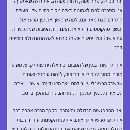
יפה פסולה, שחר פסול, חדווה פסולה.. את רוצה שאמשיך?
אני מסרבת לתת לאמונות כאלה מקום בחיים שלי. העולם
התקדם קצת מאז. וגם, למה שימשוך את עין-הרע? אולי
ימשוך מהקוסמוס דווקא את האנרגיות הטובות שמתקשרות
עם אושר? אולי ימשוך אושר? סבתא לאה הנהנה ולא הוסיפה
דבר.
איך תחושות הבטן של המבוגרים האלה יודעות לקרוא משהו
מובחן מתוך ערפילי אי הודאות, לזהות סימנים ואותות
שהשכל הרציונלי עיוור להם. איך היא ידעה? אושר… איזה
שם אירוני…איך עולמך הנינוח והבטוח מתהפך ברגע.
ואז, ההתרגשות הגדולה. והאהבה. כל כך הרבה אהבה בבת
אחת. מרגע שראתה אותו, את פניו הקטנות, עודן רטובות
בנוזלי רחמה, מרגע שפקח את עיניו הכחולות הגדולות, היא