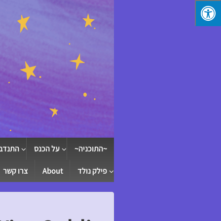
↓
SKIP
TO
MAIN
CONTENT
~התוכניה~
על הכנס
התנדב
פילק נולד
About
צרו קשר