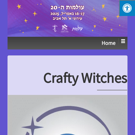
↓
SKIP
TO
MAIN
CONTENT
Home
Crafty Witches