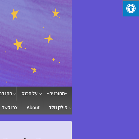
↓
SKIP
TO
MAIN
CONTENT
~התוכניה~
על הכנס
התנדב
פילק נולד
About
צרו קשר