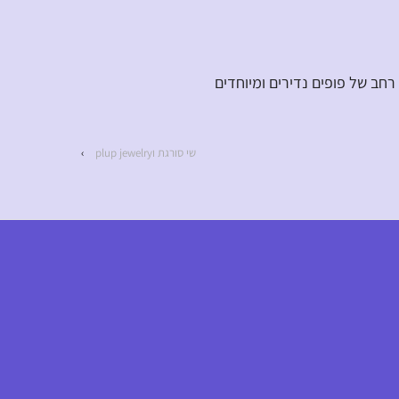
רחב של פופים נדירים ומיוחדים
שי סורגת וplup jewelry
›