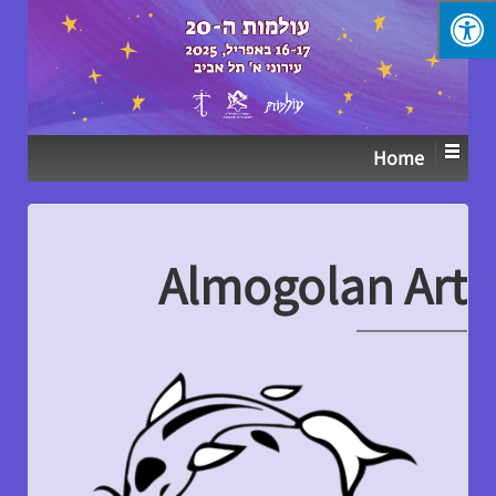
↓
SKIP
TO
MAIN
CONTENT
Home
Almogolan Art