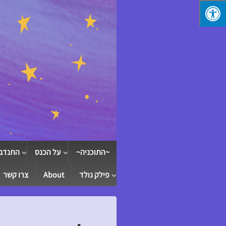
↓
SKIP
TO
MAIN
CONTENT
~התוכניה~
על הכנס
התנדב
פילק נולד
About
צרו קשר